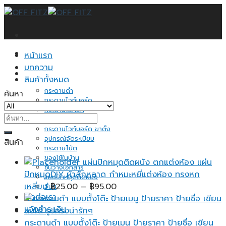
Skip
to
content
หน้าแรก
บทความ
สินค้าทั้งหมด
กระดานดำ
ค้นหา
กระดานไวท์บอร์ด
กระดานไม้ก็อก
ค้นหา:
ป้ายแสดงราคา
กระดานไวท์บอร์ด ขาตั้ง
อุปกรณ์จัดระเบียบ
สินค้า
กระดาษโน้ต
ของใช้ในบ้าน
แผ่นปักหมุดติดผนัง ตกแต่งห้อง แผ่น
ชั้นวางเอกสาร
ปักหมุดDIY ผ้าสักหลาด กำหมะหยี่แต่งห้อง ทรงหก
แผ่นปักหมุดติดผนัง
Price
เหลี่ยม
฿
25.00
–
฿
95.00
อื่นๆ
ติดต่อเรา
range:
แจ้งชำระเงิน
฿25.00
through
กระดานดำ แบบตั้งโต๊ะ ป้ายเมนู ป้ายราคา ป้ายชื่อ เขียน