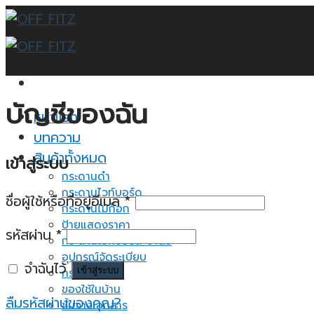
Skip
to
content
บัญชีของฉัน
หน้าแรก
บทความ
สินค้าทั้งหมด
เข้าสู่ระบบ
กระดานดำ
กระดานไวท์บอร์ด
ชื่อผู้ใช้หรือที่อยู่อีเมล
*
กระดานไม้ก็อก
ป้ายแสดงราคา
รหัสผ่าน
*
กระดานไวท์บอร์ด ขาตั้ง
อุปกรณ์จัดระเบียบ
จำฉันไว้
เข้าสู่ระบบ
กระดาษโน้ต
ของใช้ในบ้าน
ลืมรหัสผ่านของคุณ?
ชั้นวางเอกสาร