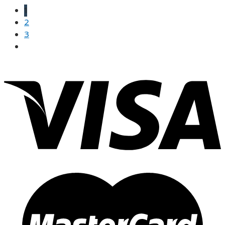
range:
1
฿10.00
2
through
3
฿35.00