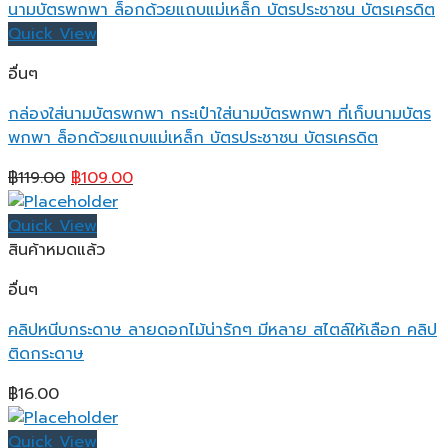
Quick View
อื่นๆ
กล่องใส่นามบัตรพกพา กระเป๋าใส่นามบัตรพกพา ที่เก็บนามบัตร
พกพา ล็อกด้วยแถบแม่เหล็ก บัตรประชาชน บัตรเครดิต
Original
Current
฿
119.00
฿
109.00
price
price
was:
is:
Quick View
฿119.00.
฿109.00.
สินค้าหมดแล้ว
อื่นๆ
คลิปหนีบกระดาษ ลายดอกไม้น่ารักๆ มีหลาย สไตล์ให้เลือก คลิป
ติดกระดาษ
฿
16.00
Quick View