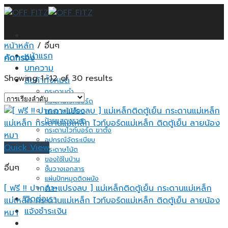
Skip
to
content
หน้าหลัก
/
อื่นๆ
หน้าแรก
คัดกรอง
บทความ
Showing 1–12 of 30 results
สินค้าทั้งหมด
กระดานดำ
กระดานไวท์บอร์ด
กระดานไม้ก็อก
ป้ายแสดงราคา
กระดานไวท์บอร์ด ขาตั้ง
อุปกรณ์จัดระเบียบ
Quick View
กระดาษโน้ต
ของใช้ในบ้าน
อื่นๆ
ชั้นวางเอกสาร
แผ่นปักหมุดติดผนัง
[ ฟรี !! ปากกา+แปรงลบ ] แม่เหล็กติดตู้เย็น กระดานแม่เหล็ก
อื่นๆ
ติดต่อเรา
แม่เหล็ก กระดานแม่เหล็ก ไวท์บอร์ดแม่เหล็ก ติดตู้เย็น ลายน้อง
แจ้งชำระเงิน
หมา