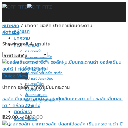
Skip
to
content
หน้าหลัก
/
ปากกา ชอล์ค ปากกาเขียนกระดาน
หน้าแรก
คัดกรอง
บทความ
Showing all 4 results
สินค้าทั้งหมด
กระดานดำ
กระดานไวท์บอร์ด
กระดานไม้ก็อก
ป้ายแสดงราคา
กระดานไวท์บอร์ด ขาตั้ง
Quick View
อุปกรณ์จัดระเบียบ
กระดาษโน้ต
ปากกา ชอล์ค ปากกาเขียนกระดาน
ของใช้ในบ้าน
ชั้นวางเอกสาร
ชอล์คเขียนกระดานดำ ชอล์คฝุ่นเขียนกระดานดำ ชอล์คเขียนลบ
แผ่นปักหมุดติดผนัง
ได้ 1 กล่อง 12 แท่ง
อื่นๆ
ติดต่อเรา
Price
฿
29.00
–
฿
100.00
แจ้งชำระเงิน
range: