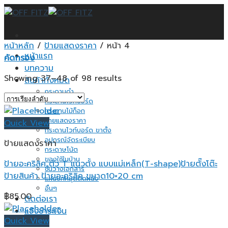
Skip
to
content
หน้าหลัก
/
ป้ายแสดงราคา
/
หน้า 4
หน้าแรก
คัดกรอง
บทความ
Showing 37–48 of 98 results
สินค้าทั้งหมด
กระดานดำ
กระดานไวท์บอร์ด
กระดานไม้ก็อก
ป้ายแสดงราคา
Quick View
กระดานไวท์บอร์ด ขาตั้ง
อุปกรณ์จัดระเบียบ
ป้ายแสดงราคา
กระดาษโน้ต
ของใช้ในบ้าน
ป้ายอะคริลิค ตัว T แนวตั้ง แบบแม่เหล็ก(T-shape)ป้ายตั๊งโต๊ะ
ชั้นวางเอกสาร
ป้ายสินค้า ป้ายอะคริลิค ขนาด10×20 cm
แผ่นปักหมุดติดผนัง
อื่นๆ
฿
85.00
ติดต่อเรา
แจ้งชำระเงิน
Quick View