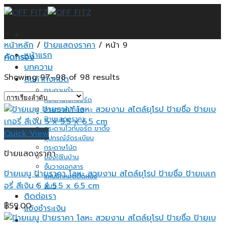
Skip
to
content
หน้าหลัก
/
ป้ายแสดงราคา
/
หน้า 9
หน้าแรก
คัดกรอง
บทความ
Showing 97–98 of 98 results
สินค้าทั้งหมด
กระดานดำ
กระดานไวท์บอร์ด
กระดานไม้ก็อก
ป้ายแสดงราคา
กระดานไวท์บอร์ด ขาตั้ง
Quick View
อุปกรณ์จัดระเบียบ
กระดาษโน้ต
ป้ายแสดงราคา
ของใช้ในบ้าน
ชั้นวางเอกสาร
ป้ายเมนู ป้ายราคา โลหะ สวยงาม สไตล์ยุโรป ป้ายชื่อ ป้ายเบเก
แผ่นปักหมุดติดผนัง
อรี่ สีเงิน 5 x 5.5 x 6.5 cm
อื่นๆ
ติดต่อเรา
฿
59.00
แจ้งชำระเงิน