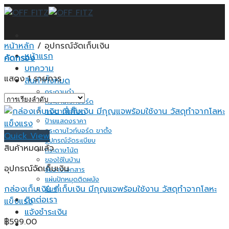
Skip
to
content
หน้าหลัก
/
อุปกรณ์จัดเก็บเงิน
หน้าแรก
คัดกรอง
บทความ
แสดง 1 รายการ
สินค้าทั้งหมด
กระดานดำ
กระดานไวท์บอร์ด
กระดานไม้ก็อก
ป้ายแสดงราคา
กระดานไวท์บอร์ด ขาตั้ง
Quick View
อุปกรณ์จัดระเบียบ
สินค้าหมดแล้ว
กระดาษโน้ต
ของใช้ในบ้าน
อุปกรณ์จัดเก็บเงิน
ชั้นวางเอกสาร
แผ่นปักหมุดติดผนัง
กล่องเก็บเงิน ที่เก็บเงิน มีกุญแจพร้อมใช้งาน วัสดุทำจากโลหะ
อื่นๆ
ติดต่อเรา
แข็งแรง
แจ้งชำระเงิน
฿
599.00