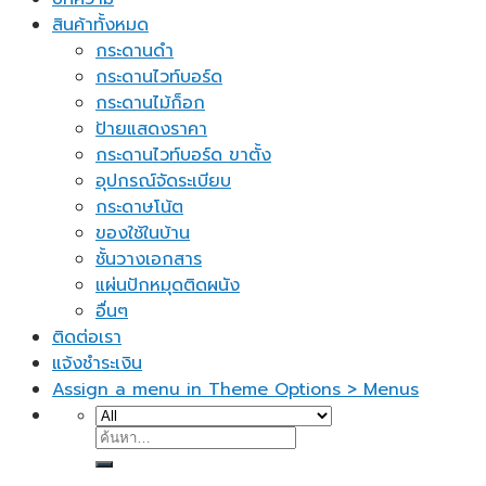
สินค้าทั้งหมด
กระดานดำ
กระดานไวท์บอร์ด
กระดานไม้ก็อก
ป้ายแสดงราคา
กระดานไวท์บอร์ด ขาตั้ง
อุปกรณ์จัดระเบียบ
กระดาษโน้ต
ของใช้ในบ้าน
ชั้นวางเอกสาร
แผ่นปักหมุดติดผนัง
อื่นๆ
ติดต่อเรา
แจ้งชำระเงิน
Assign a menu in Theme Options > Menus
ค้นหา: