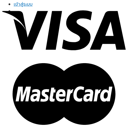
range:
เข้าสู่ระบบ
฿80.00
through
฿399.00