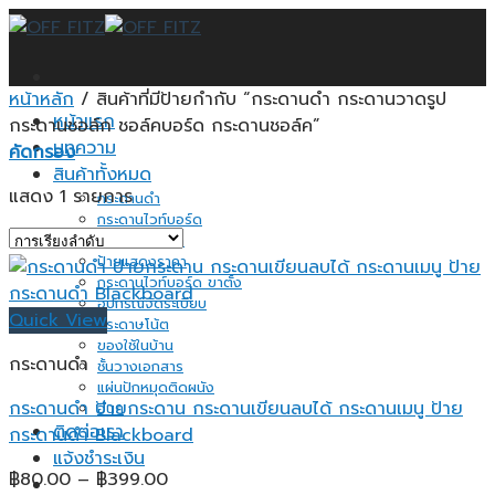
Skip
to
content
หน้าหลัก
/
สินค้าที่มีป้ายกำกับ “กระดานดำ กระดานวาดรูป
หน้าแรก
กระดานชอล์ก ชอล์คบอร์ด กระดานชอล์ค”
บทความ
คัดกรอง
สินค้าทั้งหมด
แสดง 1 รายการ
กระดานดำ
กระดานไวท์บอร์ด
กระดานไม้ก็อก
ป้ายแสดงราคา
กระดานไวท์บอร์ด ขาตั้ง
อุปกรณ์จัดระเบียบ
Quick View
กระดาษโน้ต
ของใช้ในบ้าน
กระดานดำ
ชั้นวางเอกสาร
แผ่นปักหมุดติดผนัง
กระดานดำ ป้ายกระดาน กระดานเขียนลบได้ กระดานเมนู ป้าย
อื่นๆ
ติดต่อเรา
กระดานดำ Blackboard
แจ้งชำระเงิน
Price
฿
80.00
–
฿
399.00