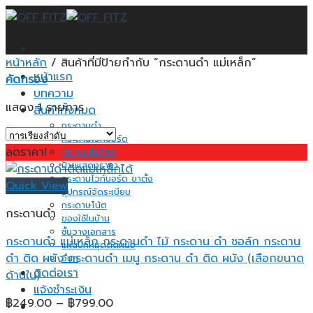
Skip
to
content
หน้าหลัก
/
สินค้าที่มีป้ายกำกับ “กระดานดำ แม่เหล็ก”
หน้าแรก
คัดกรอง
บทความ
แสดง 1 รายการ
สินค้าทั้งหมด
กระดานดำ
กระดานไวท์บอร์ด
ลดราคา!
กระดานไม้ก็อก
ป้ายแสดงราคา
กระดานไวท์บอร์ด ขาตั้ง
Quick View
อุปกรณ์จัดระเบียบ
กระดาษโน้ต
กระดานดำ
ของใช้ในบ้าน
ชั้นวางเอกสาร
กระดานดำ แม่เหล็ก กระดานดำ ไม้ กระดาน ดํา ชอล์ก กระดาน
แผ่นปักหมุดติดผนัง
ดำ ติด ผนัง กระดานดำ เมนู กระดาน ดํา ติด ผนัง (เลือกขนาด
อื่นๆ
ติดต่อเรา
ด้านใน)
แจ้งชำระเงิน
Price
฿
249.00
–
฿
799.00