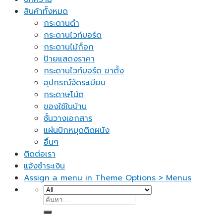
สินค้าทั้งหมด
กระดานดำ
กระดานไวท์บอร์ด
กระดานไม้ก็อก
ป้ายแสดงราคา
กระดานไวท์บอร์ด ขาตั้ง
อุปกรณ์จัดระเบียบ
กระดาษโน้ต
ของใช้ในบ้าน
ชั้นวางเอกสาร
แผ่นปักหมุดติดผนัง
อื่นๆ
ติดต่อเรา
แจ้งชำระเงิน
Assign a menu in Theme Options > Menus
ค้นหา: