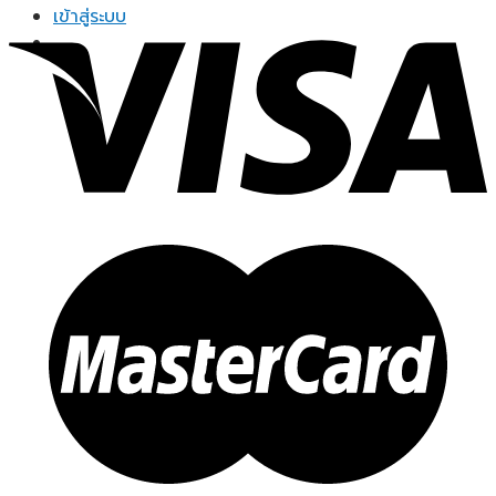
range:
เข้าสู่ระบบ
฿249.00
through
฿799.00