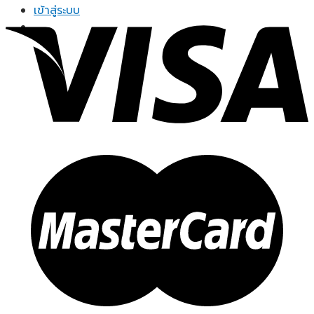
range:
เข้าสู่ระบบ
฿249.00
through
฿799.00