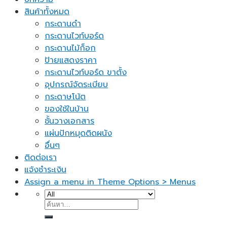
สินค้าทั้งหมด
กระดานดำ
กระดานไวท์บอร์ด
กระดานไม้ก็อก
ป้ายแสดงราคา
กระดานไวท์บอร์ด ขาตั้ง
อุปกรณ์จัดระเบียบ
กระดาษโน้ต
ของใช้ในบ้าน
ชั้นวางเอกสาร
แผ่นปักหมุดติดผนัง
อื่นๆ
ติดต่อเรา
แจ้งชำระเงิน
Assign a menu in Theme Options > Menus
ค้นหา: