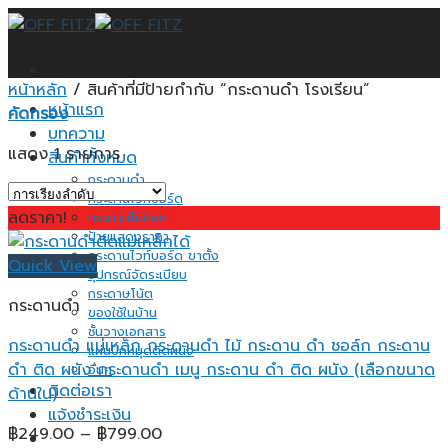
Skip
to
content
หน้าหลัก
/
สินค้าที่มีป้ายกำกับ “กระดานดำ โรงเรียน”
หน้าแรก
คัดกรอง
บทความ
แสดง 1 รายการ
สินค้าทั้งหมด
กระดานดำ
กระดานไวท์บอร์ด
ลดราคา!
กระดานไม้ก็อก
ป้ายแสดงราคา
กระดานไวท์บอร์ด ขาตั้ง
Quick View
อุปกรณ์จัดระเบียบ
กระดาษโน้ต
กระดานดำ
ของใช้ในบ้าน
ชั้นวางเอกสาร
กระดานดำ แม่เหล็ก กระดานดำ ไม้ กระดาน ดํา ชอล์ก กระดาน
แผ่นปักหมุดติดผนัง
ดำ ติด ผนัง กระดานดำ เมนู กระดาน ดํา ติด ผนัง (เลือกขนาด
อื่นๆ
ติดต่อเรา
ด้านใน)
แจ้งชำระเงิน
Price
฿
249.00
–
฿
799.00