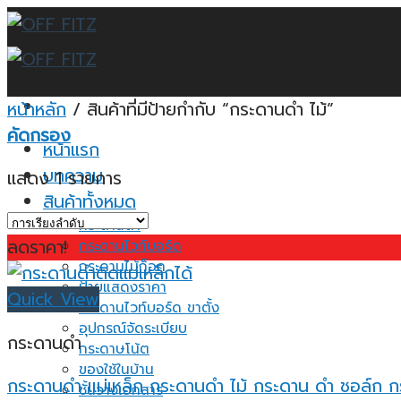
Skip
to
content
หน้าหลัก
/
สินค้าที่มีป้ายกำกับ “กระดานดำ ไม้”
คัดกรอง
หน้าแรก
บทความ
แสดง 1 รายการ
สินค้าทั้งหมด
กระดานดำ
ลดราคา!
กระดานไวท์บอร์ด
กระดานไม้ก็อก
ป้ายแสดงราคา
Quick View
กระดานไวท์บอร์ด ขาตั้ง
อุปกรณ์จัดระเบียบ
กระดานดำ
กระดาษโน้ต
ของใช้ในบ้าน
กระดานดำ แม่เหล็ก กระดานดำ ไม้ กระดาน ดํา ชอล์ก ก
ชั้นวางเอกสาร