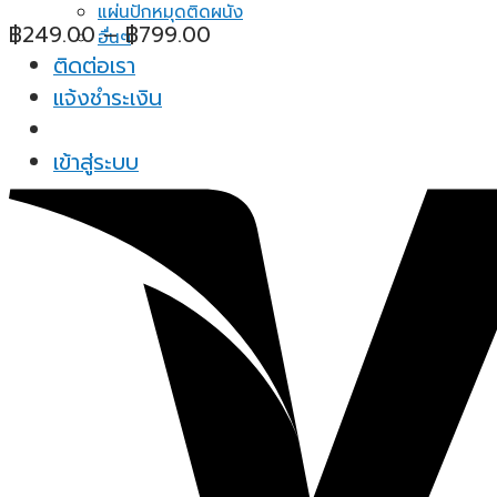
แผ่นปักหมุดติดผนัง
Price
฿
249.00
–
฿
799.00
อื่นๆ
range:
ติดต่อเรา
฿249.00
แจ้งชำระเงิน
through
฿799.00
เข้าสู่ระบบ