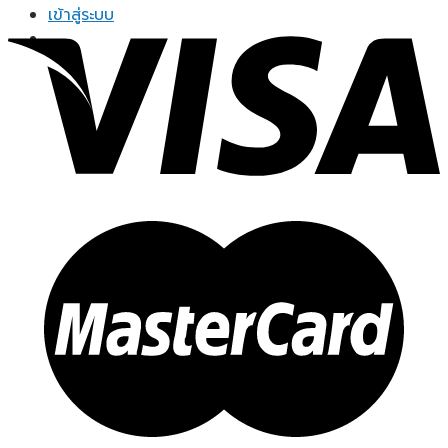
range:
เข้าสู่ระบบ
฿249.00
through
฿799.00