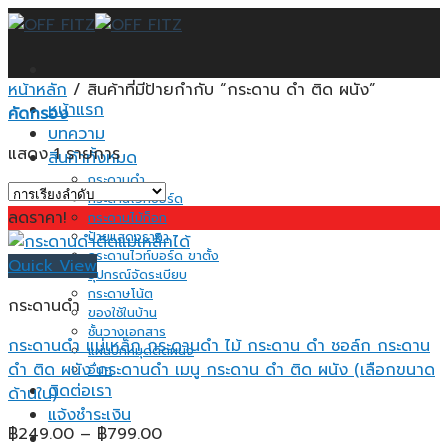
Skip
to
content
หน้าหลัก
/
สินค้าที่มีป้ายกำกับ “กระดาน ดํา ติด ผนัง”
หน้าแรก
คัดกรอง
บทความ
แสดง 1 รายการ
สินค้าทั้งหมด
กระดานดำ
กระดานไวท์บอร์ด
ลดราคา!
กระดานไม้ก็อก
ป้ายแสดงราคา
กระดานไวท์บอร์ด ขาตั้ง
Quick View
อุปกรณ์จัดระเบียบ
กระดาษโน้ต
กระดานดำ
ของใช้ในบ้าน
ชั้นวางเอกสาร
กระดานดำ แม่เหล็ก กระดานดำ ไม้ กระดาน ดํา ชอล์ก กระดาน
แผ่นปักหมุดติดผนัง
ดำ ติด ผนัง กระดานดำ เมนู กระดาน ดํา ติด ผนัง (เลือกขนาด
อื่นๆ
ติดต่อเรา
ด้านใน)
แจ้งชำระเงิน
Price
฿
249.00
–
฿
799.00