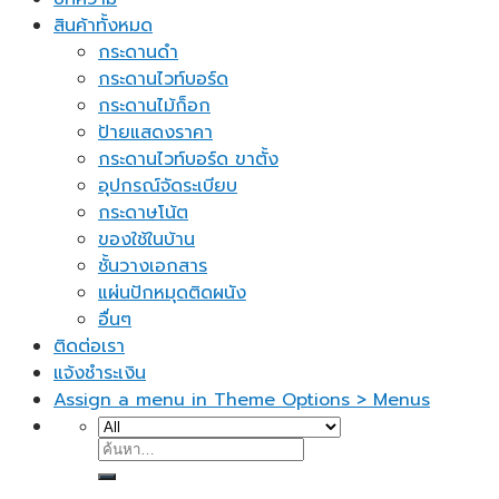
สินค้าทั้งหมด
กระดานดำ
กระดานไวท์บอร์ด
กระดานไม้ก็อก
ป้ายแสดงราคา
กระดานไวท์บอร์ด ขาตั้ง
อุปกรณ์จัดระเบียบ
กระดาษโน้ต
ของใช้ในบ้าน
ชั้นวางเอกสาร
แผ่นปักหมุดติดผนัง
อื่นๆ
ติดต่อเรา
แจ้งชำระเงิน
Assign a menu in Theme Options > Menus
ค้นหา: