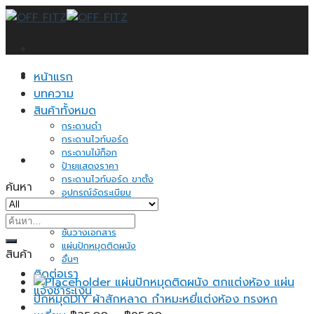
Skip
to
content
หน้าแรก
บทความ
สินค้าทั้งหมด
กระดานดำ
กระดานไวท์บอร์ด
กระดานไม้ก็อก
ป้ายแสดงราคา
กระดานไวท์บอร์ด ขาตั้ง
ค้นหา
อุปกรณ์จัดระเบียบ
กระดาษโน้ต
ค้นหา:
ของใช้ในบ้าน
ชั้นวางเอกสาร
แผ่นปักหมุดติดผนัง
สินค้า
อื่นๆ
ติดต่อเรา
แผ่นปักหมุดติดผนัง ตกแต่งห้อง แผ่น
แจ้งชำระเงิน
ปักหมุดDIY ผ้าสักหลาด กำหมะหยี่แต่งห้อง ทรงหก