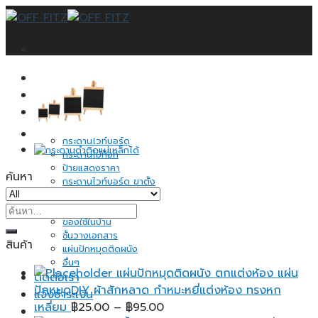
Skip
to
content
หน้าแรก
บทความ
สินค้าทั้งหมด
กระดานดำ
กระดานไวท์บอร์ด
กระดานไม้ก็อก
ป้ายแสดงราคา
ค้นหา
กระดานไวท์บอร์ด ขาตั้ง
อุปกรณ์จัดระเบียบ
ค้นหา:
กระดาษโน้ต
ของใช้ในบ้าน
ชั้นวางเอกสาร
สินค้า
แผ่นปักหมุดติดผนัง
อื่นๆ
แผ่นปักหมุดติดผนัง ตกแต่งห้อง แผ่น
ติดต่อเรา
ปักหมุดDIY ผ้าสักหลาด กำหมะหยี่แต่งห้อง ทรงหก
แจ้งชำระเงิน
Price
เหลี่ยม
฿
25.00
–
฿
95.00