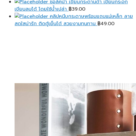
ชอล์คน้ำ เขียนกระดานดำ เขียนกระจก
เขียนลบได้ โดยใช้น้ำเปล่า
฿
39.00
คลิปหนีบกระดาษพร้อมแถบแม่เหล็ก ลาย
สดใสน่ารัก ติดตู้เย็นได้ สวยงามทนทาน
฿
49.00