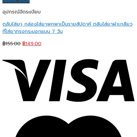
อุปกรณ์จัดระเบียบ
ตลับใส่ยา กล่องใส่ยาพกพาเป็นรายสัปดาห์ ตลับใส่ยาฝาเกลียว
ที่ใส่ยาทรงกระบอกแบบ 7 วัน
Original
Current
฿
155.00
฿
149.00
price
price
was:
is:
฿155.00.
฿149.00.