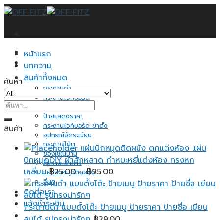
Skip
to
content
หน้าแรก
บทความ
สินค้าทั้งหมด
ค้นหา
กระดานดำ
กระดานไวท์บอร์ด
ค้นหา:
กระดานไม้ก็อก
ป้ายแสดงราคา
กระดานไวท์บอร์ด ขาตั้ง
สินค้า
อุปกรณ์จัดระเบียบ
กระดาษโน้ต
แผ่นปักหมุดติดผนัง ตกแต่งห้อง แผ่น
ของใช้ในบ้าน
ปักหมุดDIY ผ้าสักหลาด กำหมะหยี่แต่งห้อง ทรงหก
ชั้นวางเอกสาร
Price
เหลี่ยม
฿
25.00
–
฿
95.00
แผ่นปักหมุดติดผนัง
อื่นๆ
range:
ติดต่อเรา
฿25.00
แจ้งชำระเงิน
through
กระดานดำ แบบตั้งโต๊ะ ป้ายเมนู ป้ายราคา ป้ายชื่อ เขียน
฿95.00
ลบได้ รูปทรงน่ารักๆ
฿
29.00