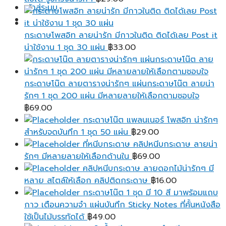
เข้าสู่ระบบ
กระดาษโพสอิท ลายน่ารัก มีกาวในติด ติดได้เลย Post it
น่าใช้งาน 1 ชุด 30 แผ่น
฿
33.00
กระดาษโน๊ต ลายตารางน่ารักๆ แผ่นกระดาษโน๊ต ลายน่า
รักๆ 1 ชุด 200 แผ่น มีหลายลายให้เลือกตามชอบใจ
฿
69.00
กระดาษโน๊ต แพลนเนอร์ โพสอิท น่ารักๆ
สำหรับจดบันทึก 1 ชุด 50 แผ่น
฿
29.00
ที่หนีบกระดาษ คลิปหนีบกระดาษ ลายน่า
รักๆ มีหลายลายให้เลือกด้านใน
฿
69.00
คลิปหนีบกระดาษ ลายดอกไม้น่ารักๆ มี
หลาย สไตล์ให้เลือก คลิปติดกระดาษ
฿
16.00
กระดาษโน๊ต 1 ชุด มี 10 สี มาพร้อมแถบ
กาว เตือนความจํา แผ่นบันทึก Sticky Notes ที่คั้นหนังสือ
ใช้เป็นไม้บรรทัดได้
฿
49.00