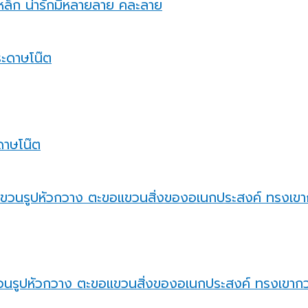
ม่เหล็ก น่ารักมีหลายลาย คละลาย
ะดาษโน๊ต
วนรูปหัวกวาง ตะขอแขวนสิ่งของอเนกประสงค์ ทรงเขาก