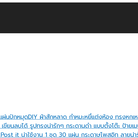
แผ่นปักหมุดDIY ผ้าสักหลาด กำหมะหยี่แต่งห้อง ทรงหกเห
กระดานดำ แบบตั้งโต๊ะ ป้ายเมน
กระดาษโพสอิท ลายน่ารั