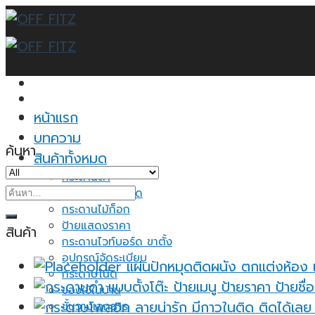
Skip
to
content
หน้าแรก
บทความ
ค้นหา
สินค้าทั้งหมด
กระดานดำ
ค้นหา:
กระดานไวท์บอร์ด
กระดานไม้ก็อก
ป้ายแสดงราคา
สินค้า
กระดานไวท์บอร์ด ขาตั้ง
อุปกรณ์จัดระเบียบ
แผ่นปักหมุดติดผนัง ตกแต่งห้อง 
กระดาษโน้ต
ของใช้ในบ้าน
ชั้นวางเอกสาร