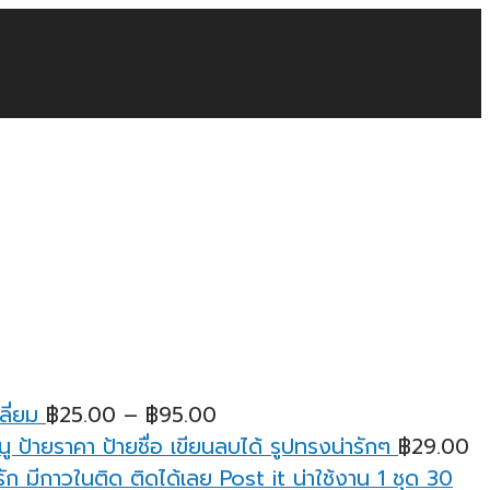
Price
ลี่ยม
฿
25.00
–
฿
95.00
range:
ู ป้ายราคา ป้ายชื่อ เขียนลบได้ รูปทรงน่ารักๆ
฿
29.00
฿25.00
ก มีกาวในติด ติดได้เลย Post it น่าใช้งาน 1 ชุด 30