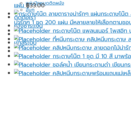
แผ่นปักหมุดติดผนัง
แผ่น
฿
33.00
อื่นๆ
ติดต่อเรา
น่ารักๆ 1 ชุด 200 แผ่น มีหลายลายให้เลือกตามชอ
แจ้งชำระเงิน
กระดาษโน๊ต แพลนเนอร์ โพสอิท น่
ที่หนีบกระดาษ คลิปหนีบกระดาษ ล
เข้าสู่ระบบ
คลิปหนีบกระดาษ ลายดอกไม้น่ารัก
กระดาษโน๊ต 1 ชุด มี 10 สี มาพร้อ
ชอล์คน้ำ เขียนกระดานดำ เขียนกระ
คลิปหนีบกระดาษพร้อมแถบแม่เหล็