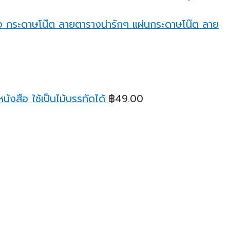
through
฿95.00
กระดาษโน๊ต ลายตารางน่ารักๆ แผ่นกระดาษโน๊ต ลาย
ังสือ ใช้เป็นไม้บรรทัดได้
฿
49.00