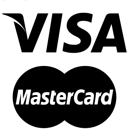
range:
฿10.00
through
฿35.00