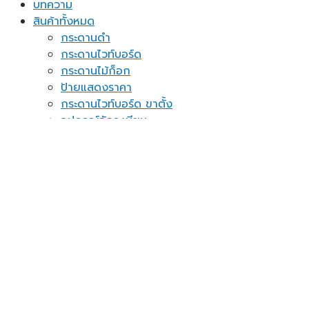
บทความ
สินค้าทั้งหมด
กระดานดำ
กระดานไวท์บอร์ด
กระดานไม้ก็อก
ป้ายแสดงราคา
กระดานไวท์บอร์ด ขาตั้ง
อุปกรณ์จัดระเบียบ
กระดาษโน้ต
ของใช้ในบ้าน
ชั้นวางเอกสาร
แผ่นปักหมุดติดผนัง
อื่นๆ
ติดต่อเรา
แจ้งชำระเงิน
Assign a menu in Theme Options > Menus
ค้นหา: