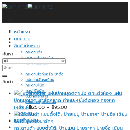
Skip
to
content
หน้าแรก
บทความ
สินค้าทั้งหมด
กระดานดำ
ค้นหา
กระดานไวท์บอร์ด
กระดานไม้ก็อก
ค้นหา:
ป้ายแสดงราคา
กระดานไวท์บอร์ด ขาตั้ง
อุปกรณ์จัดระเบียบ
สินค้า
กระดาษโน้ต
ของใช้ในบ้าน
แผ่นปักหมุดติดผนัง ตกแต่งห้อง แผ่น
ชั้นวางเอกสาร
ปักหมุดDIY ผ้าสักหลาด กำหมะหยี่แต่งห้อง ทรงหก
แผ่นปักหมุดติดผนัง
Price
เหลี่ยม
฿
25.00
–
฿
95.00
อื่นๆ
ติดต่อเรา
range:
แจ้งชำระเงิน
฿25.00
through
กระดานดำ แบบตั้งโต๊ะ ป้ายเมนู ป้ายราคา ป้ายชื่อ เขียน