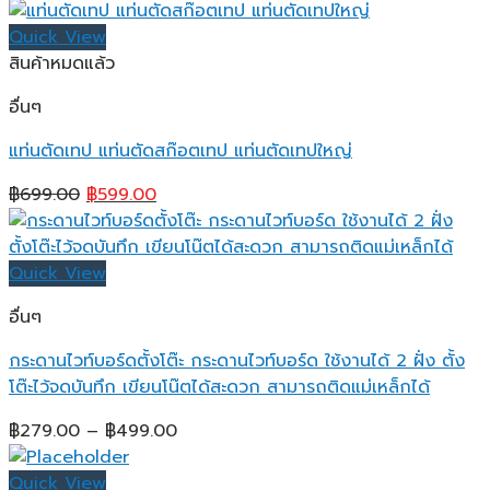
Quick View
สินค้าหมดแล้ว
อื่นๆ
แท่นตัดเทป แท่นตัดสก๊อตเทป แท่นตัดเทปใหญ่
Original
Current
฿
699.00
฿
599.00
price
price
was:
is:
฿699.00.
฿599.00.
Quick View
อื่นๆ
กระดานไวท์บอร์ดตั้งโต๊ะ กระดานไวท์บอร์ด ใช้งานได้ 2 ฝั่ง ตั้ง
โต๊ะไว้จดบันทึก เขียนโน๊ตได้สะดวก สามารถติดแม่เหล็กได้
Price
฿
279.00
–
฿
499.00
range:
฿279.00
Quick View