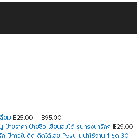
Price
ลี่ยม
฿
25.00
–
฿
95.00
range:
ู ป้ายราคา ป้ายชื่อ เขียนลบได้ รูปทรงน่ารักๆ
฿
29.00
฿25.00
ก มีกาวในติด ติดได้เลย Post it น่าใช้งาน 1 ชุด 30