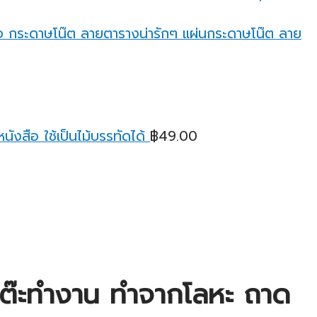
through
฿95.00
กระดาษโน๊ต ลายตารางน่ารักๆ แผ่นกระดาษโน๊ต ลาย
ังสือ ใช้เป็นไม้บรรทัดได้
฿
49.00
ยบโต๊ะทำงาน ทำจากโลหะ ถาด