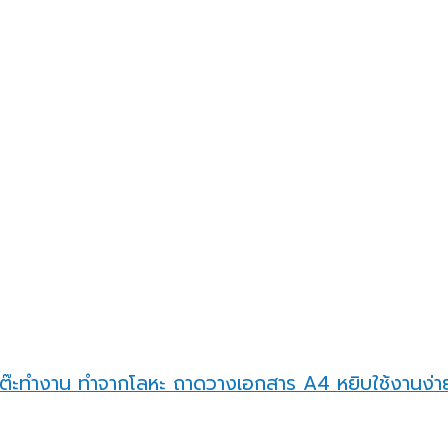
ยบโต๊ะทำงาน ทำจากโลหะ ถาดวางเอกสาร A4 หยิบใช้งานง่าย 