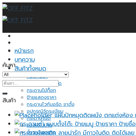
Skip
to
content
หน้าแรก
บทความ
ค้นหา
สินค้าทั้งหมด
กระดานดำ
ค้นหา:
กระดานไวท์บอร์ด
กระดานไม้ก็อก
ป้ายแสดงราคา
สินค้า
กระดานไวท์บอร์ด ขาตั้ง
อุปกรณ์จัดระเบียบ
แผ่นปักหมุดติดผนัง ตกแต่งห้อง 
กระดาษโน้ต
ของใช้ในบ้าน
ชั้นวางเอกสาร