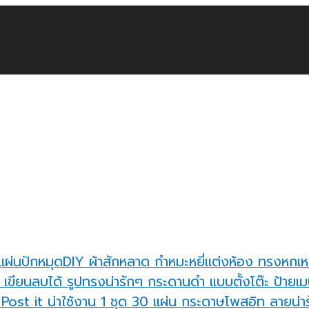
แผ่นปักหมุดDIY ผ้าสักหลาด กำหมะหยี่แต่งห้อง ทรงหกเห
กระดานดำ แบบตั้งโต๊ะ ป้ายเมน
กระดาษโพสอิท ลายน่ารั