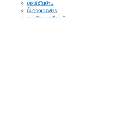
ของใช้ในบ้าน
ชั้นวางเอกสาร
แผ่นปักหมุดติดผนัง
อื่นๆ
ติดต่อเรา
แจ้งชำระเงิน
Assign a menu in Theme Options > Menus
ค้นหา:
เข้าสู่ระบบ
ชื่อผู้ใช้หรือที่อยู่อีเมล
*
รหัสผ่าน
*
จำฉันไว้
เข้าสู่ระบบ
ลืมรหัสผ่านของคุณ?