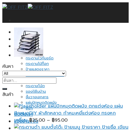
Skip
to
content
หน้าแรก
บทความ
สินค้าทั้งหมด
กระดานดำ
กระดานไวท์บอร์ด
กระดานไม้ก็อก
ค้นหา
ป้ายแสดงราคา
กระดานไวท์บอร์ด ขาตั้ง
ค้นหา:
อุปกรณ์จัดระเบียบ
กระดาษโน้ต
ของใช้ในบ้าน
สินค้า
ชั้นวางเอกสาร
แผ่นปักหมุดติดผนัง
แผ่นปักหมุดติดผนัง ตกแต่งห้อง แผ่น
อื่นๆ
ปักหมุดDIY ผ้าสักหลาด กำหมะหยี่แต่งห้อง ทรงหก
ติดต่อเรา
Price
เหลี่ยม
฿
25.00
–
฿
95.00
แจ้งชำระเงิน
range: