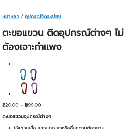
หน้าหลัก
/
อุปกรณ์จัดระเบียบ
ตะขอแขวน ติดอุปกรณ์ต่างๆ ไม่
ต้องเจาะกำแพง
Price
฿
20.00
–
฿
99.00
range:
ตะขอแขวนอุปกรณ์ต่างๆ
฿20.00
through
ใช้แขวนเสื้อ แขวนกุญแจหรืออื่นๆตามต้องการ