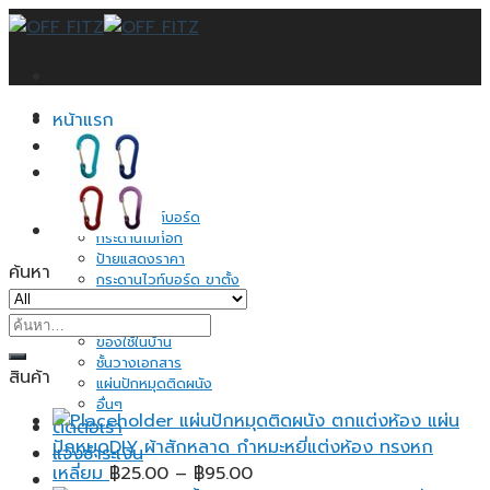
Skip
to
content
หน้าแรก
บทความ
สินค้าทั้งหมด
กระดานดำ
กระดานไวท์บอร์ด
กระดานไม้ก็อก
ป้ายแสดงราคา
ค้นหา
กระดานไวท์บอร์ด ขาตั้ง
อุปกรณ์จัดระเบียบ
ค้นหา:
กระดาษโน้ต
ของใช้ในบ้าน
ชั้นวางเอกสาร
สินค้า
แผ่นปักหมุดติดผนัง
อื่นๆ
แผ่นปักหมุดติดผนัง ตกแต่งห้อง แผ่น
ติดต่อเรา
ปักหมุดDIY ผ้าสักหลาด กำหมะหยี่แต่งห้อง ทรงหก
แจ้งชำระเงิน
Price
เหลี่ยม
฿
25.00
–
฿
95.00