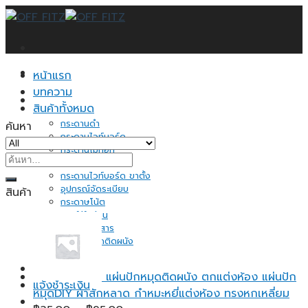
Skip
to
content
หน้าแรก
บทความ
สินค้าทั้งหมด
กระดานดำ
ค้นหา
กระดานไวท์บอร์ด
กระดานไม้ก็อก
ค้นหา:
ป้ายแสดงราคา
กระดานไวท์บอร์ด ขาตั้ง
อุปกรณ์จัดระเบียบ
สินค้า
กระดาษโน้ต
ของใช้ในบ้าน
ชั้นวางเอกสาร
แผ่นปักหมุดติดผนัง
อื่นๆ
ติดต่อเรา
แผ่นปักหมุดติดผนัง ตกแต่งห้อง แผ่นปัก
แจ้งชำระเงิน
หมุดDIY ผ้าสักหลาด กำหมะหยี่แต่งห้อง ทรงหกเหลี่ยม