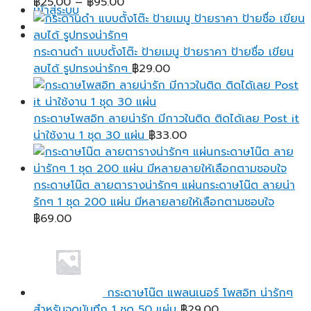
Price
฿
25.00
–
฿
95.00
เข้าสู่ระบบ
range:
฿25.00
through
กระดานดำ แบบตั้งโต๊ะ ป้ายเมนู ป้ายราคา ป้ายชื่อ เขียน
฿95.00
ลบได้ รูปทรงน่ารักๆ
฿
29.00
กระดาษโพสอิท ลายน่ารัก มีกาวในติด ติดได้เลย Post it
น่าใช้งาน 1 ชุด 30 แผ่น
฿
33.00
กระดาษโน๊ต ลายตารางน่ารักๆ แผ่นกระดาษโน๊ต ลายน่า
รักๆ 1 ชุด 200 แผ่น มีหลายลายให้เลือกตามชอบใจ
฿
69.00
กระดาษโน๊ต แพลนเนอร์ โพสอิท น่ารักๆ
สำหรับจดบันทึก 1 ชุด 50 แผ่น
฿
29.00