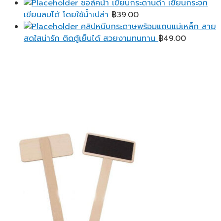
ชอล์คน้ำ เขียนกระดานดำ เขียนกระจก
เขียนลบได้ โดยใช้น้ำเปล่า
฿
39.00
คลิปหนีบกระดาษพร้อมแถบแม่เหล็ก ลาย
สดใสน่ารัก ติดตู้เย็นได้ สวยงามทนทาน
฿
49.00