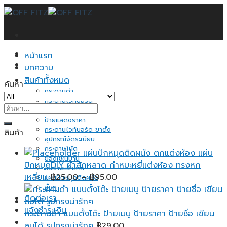
Skip
to
content
หน้าแรก
บทความ
สินค้าทั้งหมด
ค้นหา
กระดานดำ
กระดานไวท์บอร์ด
ค้นหา:
กระดานไม้ก็อก
ป้ายแสดงราคา
กระดานไวท์บอร์ด ขาตั้ง
สินค้า
อุปกรณ์จัดระเบียบ
กระดาษโน้ต
แผ่นปักหมุดติดผนัง ตกแต่งห้อง แผ่น
ของใช้ในบ้าน
ปักหมุดDIY ผ้าสักหลาด กำหมะหยี่แต่งห้อง ทรงหก
ชั้นวางเอกสาร
Price
เหลี่ยม
฿
25.00
–
฿
95.00
แผ่นปักหมุดติดผนัง
อื่นๆ
range:
ติดต่อเรา
฿25.00
แจ้งชำระเงิน
through
กระดานดำ แบบตั้งโต๊ะ ป้ายเมนู ป้ายราคา ป้ายชื่อ เขียน
฿95.00
ลบได้ รูปทรงน่ารักๆ
฿
29.00