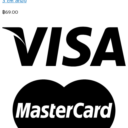
3 cm สีทอง
฿
69.00