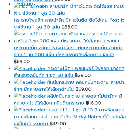
เข้าสู่ระบบ
กระดาษโพสอิท ลายน่ารัก มีกาวในติด ติดได้เลย Post it
น่าใช้งาน 1 ชุด 30 แผ่น
฿
33.00
กระดาษโน๊ต ลายตารางน่ารักๆ แผ่นกระดาษโน๊ต ลายน่า
รักๆ 1 ชุด 200 แผ่น มีหลายลายให้เลือกตามชอบใจ
฿
69.00
กระดาษโน๊ต แพลนเนอร์ โพสอิท น่ารักๆ
สำหรับจดบันทึก 1 ชุด 50 แผ่น
฿
29.00
ที่หนีบกระดาษ คลิปหนีบกระดาษ ลายน่า
รักๆ มีหลายลายให้เลือกด้านใน
฿
69.00
คลิปหนีบกระดาษ ลายดอกไม้น่ารักๆ มี
หลาย สไตล์ให้เลือก คลิปติดกระดาษ
฿
16.00
กระดาษโน๊ต 1 ชุด มี 10 สี มาพร้อมแถบ
กาว เตือนความจํา แผ่นบันทึก Sticky Notes ที่คั้นหนังสือ
ใช้เป็นไม้บรรทัดได้
฿
49.00