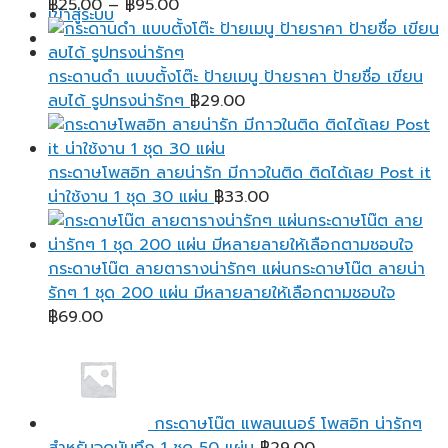
Price
฿
25.00
–
฿
95.00
เข้าสู่ระบบ
range:
฿25.00
through
กระดานดำ แบบตั้งโต๊ะ ป้ายเมนู ป้ายราคา ป้ายชื่อ เขียน
฿95.00
ลบได้ รูปทรงน่ารักๆ
฿
29.00
กระดาษโพสอิท ลายน่ารัก มีกาวในติด ติดได้เลย Post it
น่าใช้งาน 1 ชุด 30 แผ่น
฿
33.00
กระดาษโน๊ต ลายตารางน่ารักๆ แผ่นกระดาษโน๊ต ลายน่า
รักๆ 1 ชุด 200 แผ่น มีหลายลายให้เลือกตามชอบใจ
฿
69.00
กระดาษโน๊ต แพลนเนอร์ โพสอิท น่ารักๆ