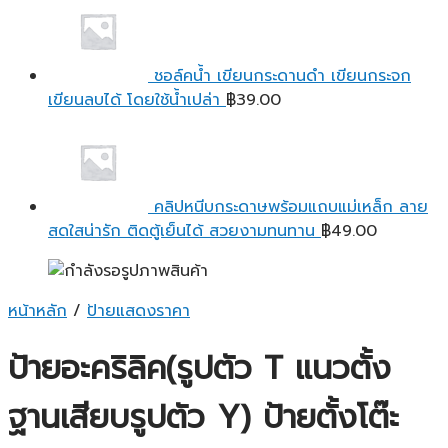
ชอล์คน้ำ เขียนกระดานดำ เขียนกระจก
เขียนลบได้ โดยใช้น้ำเปล่า
฿
39.00
คลิปหนีบกระดาษพร้อมแถบแม่เหล็ก ลาย
สดใสน่ารัก ติดตู้เย็นได้ สวยงามทนทาน
฿
49.00
หน้าหลัก
/
ป้ายแสดงราคา
ป้ายอะคริลิค(รูปตัว T แนวตั้ง
ฐานเสียบรูปตัว Y) ป้ายตั้งโต๊ะ