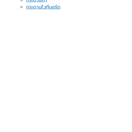
กระดานดำ
กระดานไวท์บอร์ด
กระดานไม้ก็อก
ป้ายแสดงราคา
กระดานไวท์บอร์ด ขาตั้ง
อุปกรณ์จัดระเบียบ
กระดาษโน้ต
ของใช้ในบ้าน
ชั้นวางเอกสาร
แผ่นปักหมุดติดผนัง
อื่นๆ
ติดต่อเรา
แจ้งชำระเงิน
Assign a menu in Theme Options > Menus
ค้นหา:
เข้าสู่ระบบ