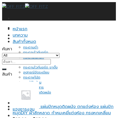
Skip
to
content
หน้าแรก
บทความ
สินค้าทั้งหมด
กระดานดำ
ค้นหา
กระดานไวท์บอร์ด
กระดานไม้ก็อก
ค้นหา:
ป้ายแสดงราคา
กระดานไวท์บอร์ด ขาตั้ง
อุปกรณ์จัดระเบียบ
สินค้า
กระดาษโน้ต
ของใช้ในบ้าน
ชั้นวางเอกสาร
แผ่นปักหมุดติดผนัง
อื่นๆ
ติดต่อเรา
แผ่นปักหมุดติดผนัง ตกแต่งห้อง แผ่นปัก
แจ้งชำระเงิน
หมุดDIY ผ้าสักหลาด กำหมะหยี่แต่งห้อง ทรงหกเหลี่ยม