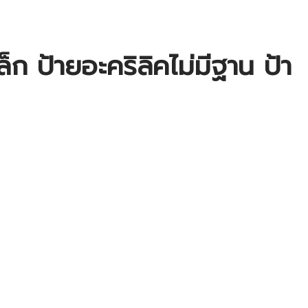
ล็ก ป้ายอะคริลิคไม่มีฐาน ป้า