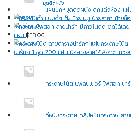
แผ่นปักหมุดติดผนัง
แผ่นปักหมุดติดผนัง ตกแต่งห้อง แผ่
อื่นๆ
ติดต่อเรา
แจ้งชำระเงิน
แผ่น
฿
33.00
เข้าสู่ระบบ
น่ารักๆ 1 ชุด 200 แผ่น มีหลายลายให้เลือกตามชอ
กระดาษโน๊ต แพลนเนอร์ โพสอิท น่ารั
ที่หนีบกระดาษ คลิปหนีบกระดาษ ลายน