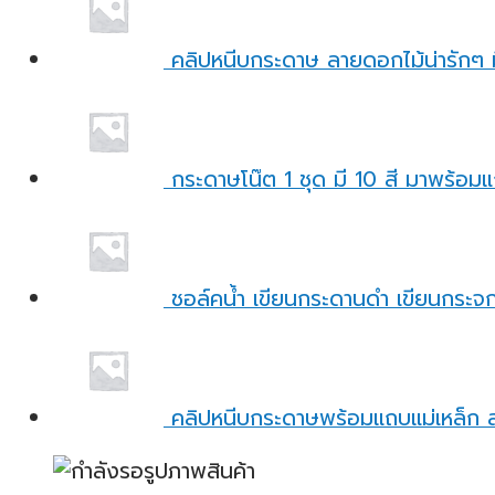
คลิปหนีบกระดาษ ลายดอกไม้น่ารักๆ 
กระดาษโน๊ต 1 ชุด มี 10 สี มาพร้อมแถ
ชอล์คน้ำ เขียนกระดานดำ เขียนกระจก 
คลิปหนีบกระดาษพร้อมแถบแม่เหล็ก ล