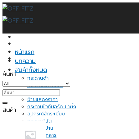
Skip
to
content
หน้าแรก
บทความ
สินค้าทั้งหมด
ค้นหา
กระดานดำ
กระดานไวท์บอร์ด
ค้นหา:
กระดานไม้ก็อก
ป้ายแสดงราคา
กระดานไวท์บอร์ด ขาตั้ง
สินค้า
อุปกรณ์จัดระเบียบ
กระดาษโน้ต
ของใช้ในบ้าน
ชั้นวางเอกสาร