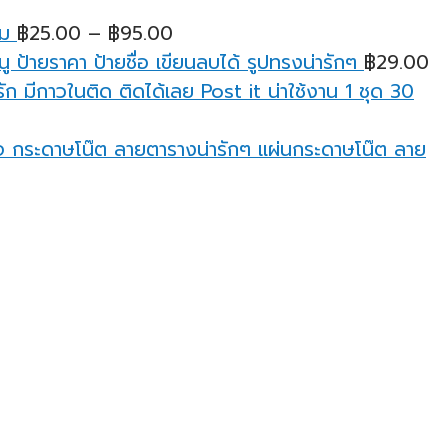
฿25.00
ยม
฿
25.00
–
฿
95.00
through
ู ป้ายราคา ป้ายชื่อ เขียนลบได้ รูปทรงน่ารักๆ
฿
29.00
฿95.00
ก มีกาวในติด ติดได้เลย Post it น่าใช้งาน 1 ชุด 30
กระดาษโน๊ต ลายตารางน่ารักๆ แผ่นกระดาษโน๊ต ลาย