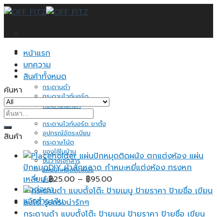
Skip
to
content
หน้าแรก
บทความ
สินค้าทั้งหมด
กระดานดำ
ค้นหา
กระดานไวท์บอร์ด
กระดานไม้ก็อก
ค้นหา:
ป้ายแสดงราคา
กระดานไวท์บอร์ด ขาตั้ง
อุปกรณ์จัดระเบียบ
สินค้า
กระดาษโน้ต
ของใช้ในบ้าน
แผ่นปักหมุดติดผนัง ตกแต่งห้อง แผ่น
ชั้นวางเอกสาร
ปักหมุดDIY ผ้าสักหลาด กำหมะหยี่แต่งห้อง ทรงหก
แผ่นปักหมุดติดผนัง
Price
เหลี่ยม
฿
25.00
–
฿
95.00
อื่นๆ
ติดต่อเรา
range:
แจ้งชำระเงิน
฿25.00
through
กระดานดำ แบบตั้งโต๊ะ ป้ายเมนู ป้ายราคา ป้ายชื่อ เขียน