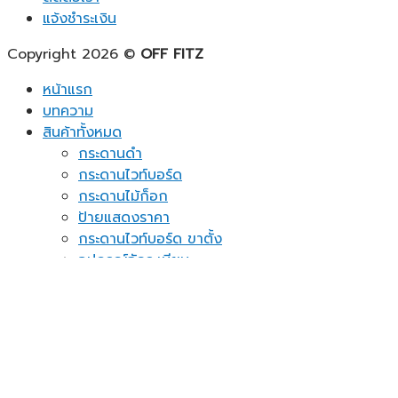
แจ้งชำระเงิน
Copyright 2026 ©
OFF FITZ
หน้าแรก
บทความ
สินค้าทั้งหมด
กระดานดำ
กระดานไวท์บอร์ด
กระดานไม้ก็อก
ป้ายแสดงราคา
กระดานไวท์บอร์ด ขาตั้ง
อุปกรณ์จัดระเบียบ
กระดาษโน้ต
ของใช้ในบ้าน
ชั้นวางเอกสาร
แผ่นปักหมุดติดผนัง
อื่นๆ
ติดต่อเรา