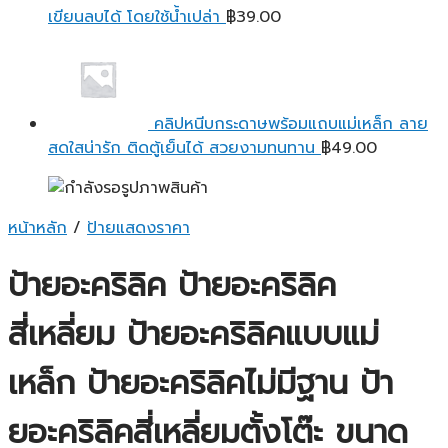
เขียนลบได้ โดยใช้น้ำเปล่า
฿
39.00
คลิปหนีบกระดาษพร้อมแถบแม่เหล็ก ลาย
สดใสน่ารัก ติดตู้เย็นได้ สวยงามทนทาน
฿
49.00
หน้าหลัก
/
ป้ายแสดงราคา
ป้ายอะคริลิค ป้ายอะคริลิค
สี่เหลี่ยม ป้ายอะคริลิคแบบแม่
เหล็ก ป้ายอะคริลิคไม่มีฐาน ป้า
ยอะคริลิคสี่เหลี่ยมตั้งโต๊ะ ขนาด