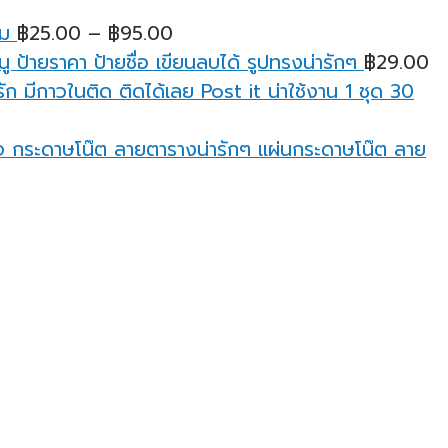
฿25.00
ยม
฿
25.00
–
฿
95.00
through
ู ป้ายราคา ป้ายชื่อ เขียนลบได้ รูปทรงน่ารักๆ
฿
29.00
฿95.00
ก มีกาวในติด ติดได้เลย Post it น่าใช้งาน 1 ชุด 30
กระดาษโน๊ต ลายตารางน่ารักๆ แผ่นกระดาษโน๊ต ลาย