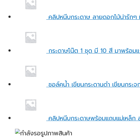
คลิปหนีบกระดาษ ลายดอกไม้น่ารักๆ 
กระดาษโน๊ต 1 ชุด มี 10 สี มาพร้อมแถ
ชอล์คน้ำ เขียนกระดานดำ เขียนกระจก 
คลิปหนีบกระดาษพร้อมแถบแม่เหล็ก ล