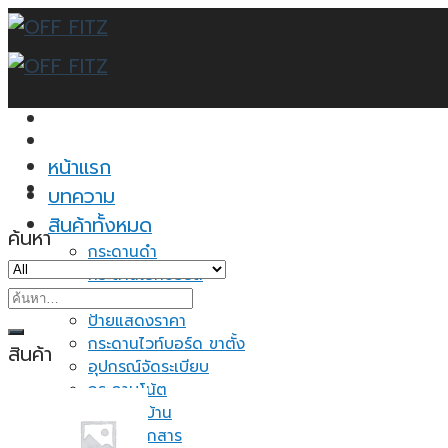
Skip
to
content
หน้าแรก
บทความ
สินค้าทั้งหมด
ค้นหา
กระดานดำ
กระดานไวท์บอร์ด
ค้นหา:
กระดานไม้ก็อก
ป้ายแสดงราคา
กระดานไวท์บอร์ด ขาตั้ง
สินค้า
อุปกรณ์จัดระเบียบ
กระดาษโน้ต
ของใช้ในบ้าน
ชั้นวางเอกสาร