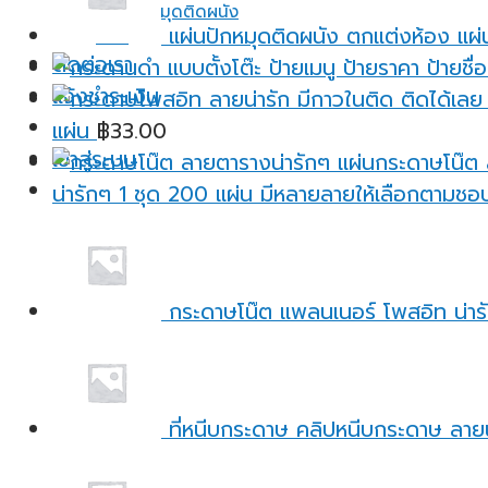
แผ่นปักหมุดติดผนัง
แผ่นปักหมุดติดผนัง ตกแต่งห้อง แผ่
อื่นๆ
ติดต่อเรา
แจ้งชำระเงิน
แผ่น
฿
33.00
เข้าสู่ระบบ
น่ารักๆ 1 ชุด 200 แผ่น มีหลายลายให้เลือกตามชอ
กระดาษโน๊ต แพลนเนอร์ โพสอิท น่ารั
ที่หนีบกระดาษ คลิปหนีบกระดาษ ลายน