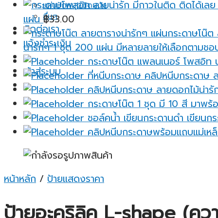
แผ่นปักหมุดติดผนัง
อื่นๆ
แผ่น
฿
33.00
ติดต่อเรา
แจ้งชำระเงิน
น่ารักๆ 1 ชุด 200 แผ่น มีหลายลายให้เลือกตามชอ
กระดาษโน๊ต แพลนเนอร์ โพสอิท น่
เข้าสู่ระบบ
ที่หนีบกระดาษ คลิปหนีบกระดาษ ล
คลิปหนีบกระดาษ ลายดอกไม้น่ารัก
กระดาษโน๊ต 1 ชุด มี 10 สี มาพร้อ
ชอล์คน้ำ เขียนกระดานดำ เขียนกระ
คลิปหนีบกระดาษพร้อมแถบแม่เหล็
หน้าหลัก
/
ป้ายแสดงราคา
ป้ายอะคริลิค L-shape (ความ