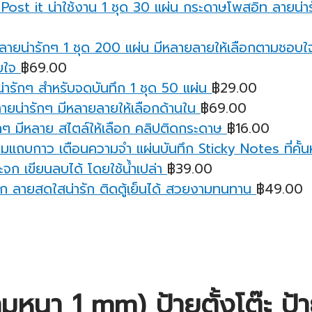
กระดาษโพสอิท ลายน่ารั
บใจ
฿
69.00
ารักๆ สำหรับจดบันทึก 1 ชุด 50 แผ่น
฿
29.00
ายน่ารักๆ มีหลายลายให้เลือกด้านใน
฿
69.00
ๆ มีหลาย สไตล์ให้เลือก คลิปติดกระดาษ
฿
16.00
มแถบกาว เตือนความจํา แผ่นบันทึก Sticky Notes ที่คั้นหน
จก เขียนลบได้ โดยใช้น้ำเปล่า
฿
39.00
ก ลายสดใสน่ารัก ติดตู้เย็นได้ สวยงามทนทาน
฿
49.00
หนา 1 mm) ป้ายตั้งโต๊ะ ป้าย