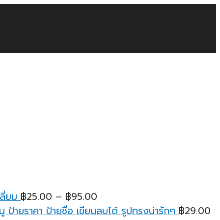
Price
ลี่ยม
฿
25.00
–
฿
95.00
range:
ู ป้ายราคา ป้ายชื่อ เขียนลบได้ รูปทรงน่ารักๆ
฿
29.00