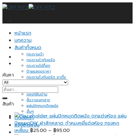
Skip
to
content
หน้าแรก
บทความ
สินค้าทั้งหมด
กระดานดำ
กระดานไวท์บอร์ด
กระดานไม้ก็อก
ป้ายแสดงราคา
ค้นหา
กระดานไวท์บอร์ด ขาตั้ง
อุปกรณ์จัดระเบียบ
ค้นหา:
กระดาษโน้ต
ของใช้ในบ้าน
ชั้นวางเอกสาร
สินค้า
แผ่นปักหมุดติดผนัง
อื่นๆ
แผ่นปักหมุดติดผนัง ตกแต่งห้อง แผ่น
ติดต่อเรา
ปักหมุดDIY ผ้าสักหลาด กำหมะหยี่แต่งห้อง ทรงหก
แจ้งชำระเงิน
Price
เหลี่ยม
฿
25.00
–
฿
95.00