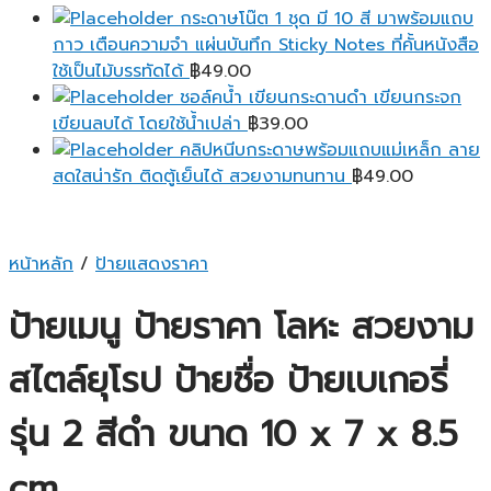
กระดาษโน๊ต 1 ชุด มี 10 สี มาพร้อมแถบ
กาว เตือนความจํา แผ่นบันทึก Sticky Notes ที่คั้นหนังสือ
ใช้เป็นไม้บรรทัดได้
฿
49.00
ชอล์คน้ำ เขียนกระดานดำ เขียนกระจก
เขียนลบได้ โดยใช้น้ำเปล่า
฿
39.00
คลิปหนีบกระดาษพร้อมแถบแม่เหล็ก ลาย
สดใสน่ารัก ติดตู้เย็นได้ สวยงามทนทาน
฿
49.00
หน้าหลัก
/
ป้ายแสดงราคา
ป้ายเมนู ป้ายราคา โลหะ สวยงาม
สไตล์ยุโรป ป้ายชื่อ ป้ายเบเกอรี่
รุ่น 2 สีดำ ขนาด 10 x 7 x 8.5
cm