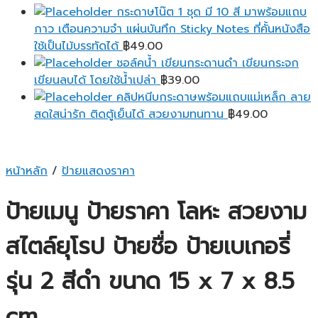
กระดาษโน๊ต 1 ชุด มี 10 สี มาพร้อมแถบ
กาว เตือนความจํา แผ่นบันทึก Sticky Notes ที่คั้นหนังสือ
ใช้เป็นไม้บรรทัดได้
฿
49.00
ชอล์คน้ำ เขียนกระดานดำ เขียนกระจก
เขียนลบได้ โดยใช้น้ำเปล่า
฿
39.00
คลิปหนีบกระดาษพร้อมแถบแม่เหล็ก ลาย
สดใสน่ารัก ติดตู้เย็นได้ สวยงามทนทาน
฿
49.00
หน้าหลัก
/
ป้ายแสดงราคา
ป้ายเมนู ป้ายราคา โลหะ สวยงาม
สไตล์ยุโรป ป้ายชื่อ ป้ายเบเกอรี่
รุ่น 2 สีดำ ขนาด 15 x 7 x 8.5
cm