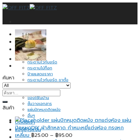
Skip
to
content
หน้าแรก
บทความ
สินค้าทั้งหมด
กระดานดำ
กระดานไวท์บอร์ด
กระดานไม้ก็อก
ป้ายแสดงราคา
ค้นหา
กระดานไวท์บอร์ด ขาตั้ง
อุปกรณ์จัดระเบียบ
ค้นหา:
กระดาษโน้ต
ของใช้ในบ้าน
ชั้นวางเอกสาร
สินค้า
แผ่นปักหมุดติดผนัง
อื่นๆ
แผ่นปักหมุดติดผนัง ตกแต่งห้อง แผ่น
ติดต่อเรา
ปักหมุดDIY ผ้าสักหลาด กำหมะหยี่แต่งห้อง ทรงหก
แจ้งชำระเงิน
Price
เหลี่ยม
฿
25.00
–
฿
95.00