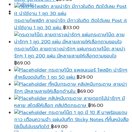
เข้าสู่ระบบ
กระดาษโพสอิท ลายน่ารัก มีกาวในติด ติดได้เลย Post it
น่าใช้งาน 1 ชุด 30 แผ่น
฿
33.00
กระดาษโน๊ต ลายตารางน่ารักๆ แผ่นกระดาษโน๊ต ลายน่า
รักๆ 1 ชุด 200 แผ่น มีหลายลายให้เลือกตามชอบใจ
฿
69.00
กระดาษโน๊ต แพลนเนอร์ โพสอิท น่ารักๆ
สำหรับจดบันทึก 1 ชุด 50 แผ่น
฿
29.00
ที่หนีบกระดาษ คลิปหนีบกระดาษ ลายน่า
รักๆ มีหลายลายให้เลือกด้านใน
฿
69.00
คลิปหนีบกระดาษ ลายดอกไม้น่ารักๆ มี
หลาย สไตล์ให้เลือก คลิปติดกระดาษ
฿
16.00
กระดาษโน๊ต 1 ชุด มี 10 สี มาพร้อมแถบ
กาว เตือนความจํา แผ่นบันทึก Sticky Notes ที่คั้นหนังสือ
ใช้เป็นไม้บรรทัดได้
฿
49.00