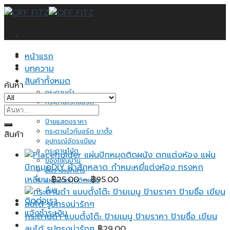
Skip
to
content
หน้าแรก
บทความ
สินค้าทั้งหมด
ค้นหา
กระดานดำ
กระดานไวท์บอร์ด
ค้นหา:
กระดานไม้ก็อก
ป้ายแสดงราคา
กระดานไวท์บอร์ด ขาตั้ง
สินค้า
อุปกรณ์จัดระเบียบ
กระดาษโน้ต
แผ่นปักหมุดติดผนัง ตกแต่งห้อง แผ่น
ของใช้ในบ้าน
ปักหมุดDIY ผ้าสักหลาด กำหมะหยี่แต่งห้อง ทรงหก
ชั้นวางเอกสาร
Price
เหลี่ยม
฿
25.00
–
฿
95.00
แผ่นปักหมุดติดผนัง
อื่นๆ
range:
ติดต่อเรา
฿25.00
แจ้งชำระเงิน
through
กระดานดำ แบบตั้งโต๊ะ ป้ายเมนู ป้ายราคา ป้ายชื่อ เขียน
฿95.00
ลบได้ รูปทรงน่ารักๆ
฿
29.00