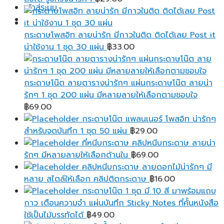
เข้าสู่ระบบ
กระดาษโพสอิท ลายน่ารัก มีกาวในติด ติดได้เลย Post it
น่าใช้งาน 1 ชุด 30 แผ่น
฿
33.00
กระดาษโน๊ต ลายตารางน่ารักๆ แผ่นกระดาษโน๊ต ลายน่า
รักๆ 1 ชุด 200 แผ่น มีหลายลายให้เลือกตามชอบใจ
฿
69.00
กระดาษโน๊ต แพลนเนอร์ โพสอิท น่ารักๆ
สำหรับจดบันทึก 1 ชุด 50 แผ่น
฿
29.00
ที่หนีบกระดาษ คลิปหนีบกระดาษ ลายน่า
รักๆ มีหลายลายให้เลือกด้านใน
฿
69.00
คลิปหนีบกระดาษ ลายดอกไม้น่ารักๆ มี
หลาย สไตล์ให้เลือก คลิปติดกระดาษ
฿
16.00
กระดาษโน๊ต 1 ชุด มี 10 สี มาพร้อมแถบ
กาว เตือนความจํา แผ่นบันทึก Sticky Notes ที่คั้นหนังสือ
ใช้เป็นไม้บรรทัดได้
฿
49.00