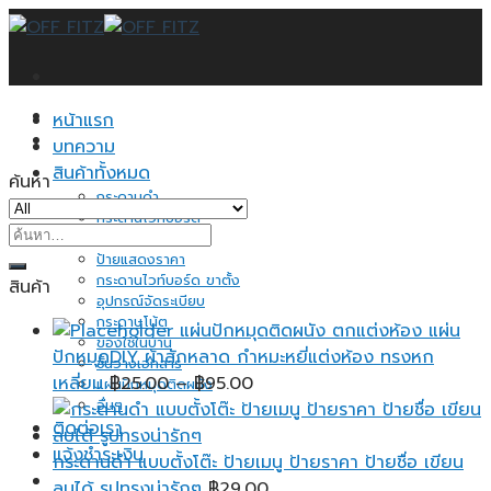
Skip
to
content
หน้าแรก
บทความ
สินค้าทั้งหมด
ค้นหา
กระดานดำ
กระดานไวท์บอร์ด
ค้นหา:
กระดานไม้ก็อก
ป้ายแสดงราคา
กระดานไวท์บอร์ด ขาตั้ง
สินค้า
อุปกรณ์จัดระเบียบ
กระดาษโน้ต
แผ่นปักหมุดติดผนัง ตกแต่งห้อง แผ่น
ของใช้ในบ้าน
ปักหมุดDIY ผ้าสักหลาด กำหมะหยี่แต่งห้อง ทรงหก
ชั้นวางเอกสาร
Price
เหลี่ยม
฿
25.00
–
฿
95.00
แผ่นปักหมุดติดผนัง
อื่นๆ
range:
ติดต่อเรา
฿25.00
แจ้งชำระเงิน
through
กระดานดำ แบบตั้งโต๊ะ ป้ายเมนู ป้ายราคา ป้ายชื่อ เขียน
฿95.00
ลบได้ รูปทรงน่ารักๆ
฿
29.00