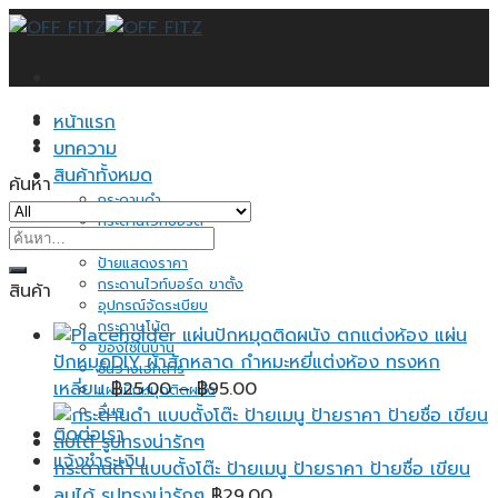
Skip
to
content
หน้าแรก
บทความ
สินค้าทั้งหมด
ค้นหา
กระดานดำ
กระดานไวท์บอร์ด
ค้นหา:
กระดานไม้ก็อก
ป้ายแสดงราคา
กระดานไวท์บอร์ด ขาตั้ง
สินค้า
อุปกรณ์จัดระเบียบ
กระดาษโน้ต
แผ่นปักหมุดติดผนัง ตกแต่งห้อง แผ่น
ของใช้ในบ้าน
ปักหมุดDIY ผ้าสักหลาด กำหมะหยี่แต่งห้อง ทรงหก
ชั้นวางเอกสาร
Price
เหลี่ยม
฿
25.00
–
฿
95.00
แผ่นปักหมุดติดผนัง
อื่นๆ
range:
ติดต่อเรา
฿25.00
แจ้งชำระเงิน
through
กระดานดำ แบบตั้งโต๊ะ ป้ายเมนู ป้ายราคา ป้ายชื่อ เขียน
฿95.00
ลบได้ รูปทรงน่ารักๆ
฿
29.00