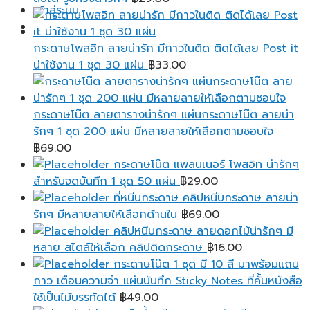
เข้าสู่ระบบ
กระดาษโพสอิท ลายน่ารัก มีกาวในติด ติดได้เลย Post it
น่าใช้งาน 1 ชุด 30 แผ่น
฿
33.00
กระดาษโน๊ต ลายตารางน่ารักๆ แผ่นกระดาษโน๊ต ลายน่า
รักๆ 1 ชุด 200 แผ่น มีหลายลายให้เลือกตามชอบใจ
฿
69.00
กระดาษโน๊ต แพลนเนอร์ โพสอิท น่ารักๆ
สำหรับจดบันทึก 1 ชุด 50 แผ่น
฿
29.00
ที่หนีบกระดาษ คลิปหนีบกระดาษ ลายน่า
รักๆ มีหลายลายให้เลือกด้านใน
฿
69.00
คลิปหนีบกระดาษ ลายดอกไม้น่ารักๆ มี
หลาย สไตล์ให้เลือก คลิปติดกระดาษ
฿
16.00
กระดาษโน๊ต 1 ชุด มี 10 สี มาพร้อมแถบ
กาว เตือนความจํา แผ่นบันทึก Sticky Notes ที่คั้นหนังสือ
ใช้เป็นไม้บรรทัดได้
฿
49.00