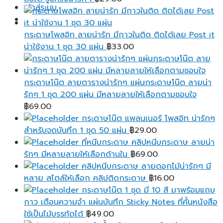
เข้าสู่ระบบ
กระดาษโพสอิท ลายน่ารัก มีกาวในติด ติดได้เลย Post it
น่าใช้งาน 1 ชุด 30 แผ่น
฿
33.00
กระดาษโน๊ต ลายตารางน่ารักๆ แผ่นกระดาษโน๊ต ลายน่า
รักๆ 1 ชุด 200 แผ่น มีหลายลายให้เลือกตามชอบใจ
฿
69.00
กระดาษโน๊ต แพลนเนอร์ โพสอิท น่ารักๆ
สำหรับจดบันทึก 1 ชุด 50 แผ่น
฿
29.00
ที่หนีบกระดาษ คลิปหนีบกระดาษ ลายน่า
รักๆ มีหลายลายให้เลือกด้านใน
฿
69.00
คลิปหนีบกระดาษ ลายดอกไม้น่ารักๆ มี
หลาย สไตล์ให้เลือก คลิปติดกระดาษ
฿
16.00
กระดาษโน๊ต 1 ชุด มี 10 สี มาพร้อมแถบ
กาว เตือนความจํา แผ่นบันทึก Sticky Notes ที่คั้นหนังสือ
ใช้เป็นไม้บรรทัดได้
฿
49.00