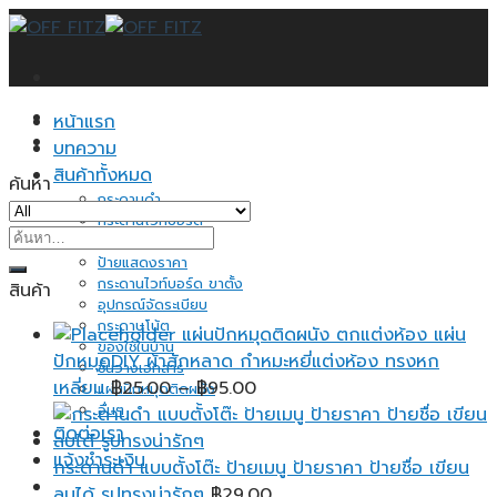
Skip
to
content
หน้าแรก
บทความ
สินค้าทั้งหมด
ค้นหา
กระดานดำ
กระดานไวท์บอร์ด
ค้นหา:
กระดานไม้ก็อก
ป้ายแสดงราคา
กระดานไวท์บอร์ด ขาตั้ง
สินค้า
อุปกรณ์จัดระเบียบ
กระดาษโน้ต
แผ่นปักหมุดติดผนัง ตกแต่งห้อง แผ่น
ของใช้ในบ้าน
ปักหมุดDIY ผ้าสักหลาด กำหมะหยี่แต่งห้อง ทรงหก
ชั้นวางเอกสาร
Price
เหลี่ยม
฿
25.00
–
฿
95.00
แผ่นปักหมุดติดผนัง
อื่นๆ
range:
ติดต่อเรา
฿25.00
แจ้งชำระเงิน
through
กระดานดำ แบบตั้งโต๊ะ ป้ายเมนู ป้ายราคา ป้ายชื่อ เขียน
฿95.00
ลบได้ รูปทรงน่ารักๆ
฿
29.00