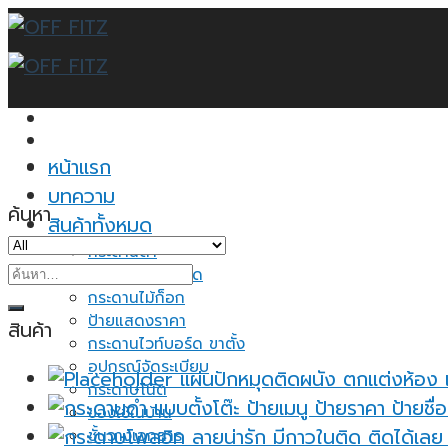
Skip
to
content
หน้าแรก
บทความ
ค้นหา
สินค้าทั้งหมด
กระดานดำ
ค้นหา:
กระดานไวท์บอร์ด
กระดานไม้ก็อก
ป้ายแสดงราคา
สินค้า
กระดานไวท์บอร์ด ขาตั้ง
อุปกรณ์จัดระเบียบ
แผ่นปักหมุดติดผนัง ตกแต่งห้อง 
กระดาษโน้ต
ของใช้ในบ้าน
ชั้นวางเอกสาร