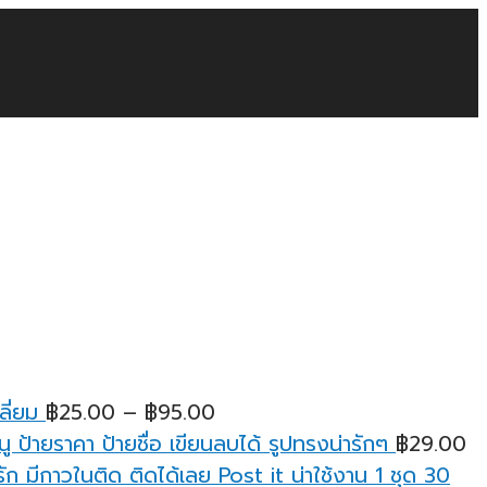
Price
ลี่ยม
฿
25.00
–
฿
95.00
range:
ู ป้ายราคา ป้ายชื่อ เขียนลบได้ รูปทรงน่ารักๆ
฿
29.00
฿25.00
ก มีกาวในติด ติดได้เลย Post it น่าใช้งาน 1 ชุด 30