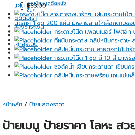
แผ่นปักหมุดติดผนัง
แผ่น
฿
33.00
อื่นๆ
ติดต่อเรา
น่ารักๆ 1 ชุด 200 แผ่น มีหลายลายให้เลือกตามชอ
แจ้งชำระเงิน
กระดาษโน๊ต แพลนเนอร์ โพสอิท น่
ที่หนีบกระดาษ คลิปหนีบกระดาษ ล
เข้าสู่ระบบ
คลิปหนีบกระดาษ ลายดอกไม้น่ารัก
กระดาษโน๊ต 1 ชุด มี 10 สี มาพร้อ
ชอล์คน้ำ เขียนกระดานดำ เขียนกระ
คลิปหนีบกระดาษพร้อมแถบแม่เหล็
หน้าหลัก
/
ป้ายแสดงราคา
ป้ายเมนู ป้ายราคา โลหะ สวย