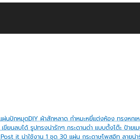
แผ่นปักหมุดDIY ผ้าสักหลาด กำหมะหยี่แต่งห้อง ทรงหกเห
กระดานดำ แบบตั้งโต๊ะ ป้ายเมน
กระดาษโพสอิท ลายน่ารั