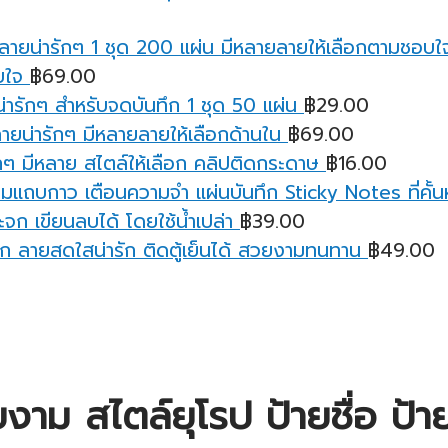
บใจ
฿
69.00
ารักๆ สำหรับจดบันทึก 1 ชุด 50 แผ่น
฿
29.00
ายน่ารักๆ มีหลายลายให้เลือกด้านใน
฿
69.00
ๆ มีหลาย สไตล์ให้เลือก คลิปติดกระดาษ
฿
16.00
มแถบกาว เตือนความจํา แผ่นบันทึก Sticky Notes ที่คั้นหน
จก เขียนลบได้ โดยใช้น้ำเปล่า
฿
39.00
ก ลายสดใสน่ารัก ติดตู้เย็นได้ สวยงามทนทาน
฿
49.00
งาม สไตล์ยุโรป ป้ายชื่อ ป้า