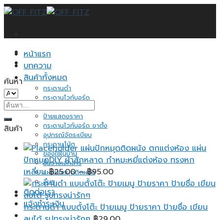
Skip
to
content
หน้าแรก
บทความ
สินค้าทั้งหมด
ค้นหา
กระดานดำ
กระดานไวท์บอร์ด
ค้นหา:
กระดานไม้ก็อก
ป้ายแสดงราคา
กระดานไวท์บอร์ด ขาตั้ง
สินค้า
อุปกรณ์จัดระเบียบ
กระดาษโน้ต
แผ่นปักหมุดติดผนัง ตกแต่งห้อง แผ่น
ของใช้ในบ้าน
ปักหมุดDIY ผ้าสักหลาด กำหมะหยี่แต่งห้อง ทรงหก
ชั้นวางเอกสาร
Price
เหลี่ยม
฿
25.00
–
฿
95.00
แผ่นปักหมุดติดผนัง
อื่นๆ
range:
ติดต่อเรา
฿25.00
แจ้งชำระเงิน
through
กระดานดำ แบบตั้งโต๊ะ ป้ายเมนู ป้ายราคา ป้ายชื่อ เขียน
฿95.00
ลบได้ รูปทรงน่ารักๆ
฿
29.00