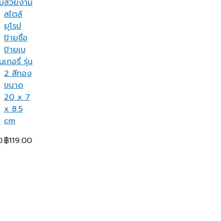
ม
สวยงาม
สไตล์
ยุโรป
ป้ายชื่อ
ป้ายเบ
่น
เกอรี่ รุ่น
2 สีทอง
ขนาด
20 x 7
x 8.5
m
cm
0
฿
119.00