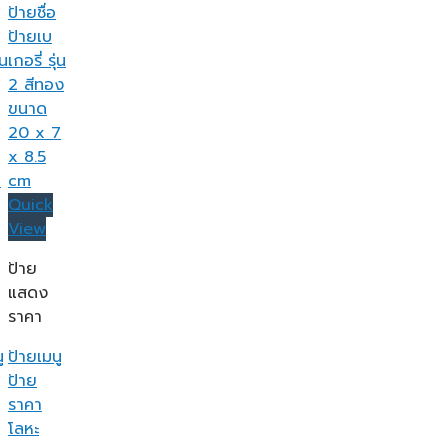
Quick
View
ป้าย
แสดง
ราคา
ู
ป้ายเมนู
ป้าย
ราคา
โลหะ