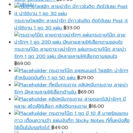
เข้าสู่ระบบ
กระดาษโพสอิท ลายน่ารัก มีกาวในติด ติดได้เลย Post it
น่าใช้งาน 1 ชุด 30 แผ่น
฿
33.00
กระดาษโน๊ต ลายตารางน่ารักๆ แผ่นกระดาษโน๊ต ลายน่า
รักๆ 1 ชุด 200 แผ่น มีหลายลายให้เลือกตามชอบใจ
฿
69.00
กระดาษโน๊ต แพลนเนอร์ โพสอิท น่ารักๆ
สำหรับจดบันทึก 1 ชุด 50 แผ่น
฿
29.00
ที่หนีบกระดาษ คลิปหนีบกระดาษ ลายน่า
รักๆ มีหลายลายให้เลือกด้านใน
฿
69.00
คลิปหนีบกระดาษ ลายดอกไม้น่ารักๆ มี
หลาย สไตล์ให้เลือก คลิปติดกระดาษ
฿
16.00
กระดาษโน๊ต 1 ชุด มี 10 สี มาพร้อมแถบ
กาว เตือนความจํา แผ่นบันทึก Sticky Notes ที่คั้นหนังสือ
ใช้เป็นไม้บรรทัดได้
฿
49.00