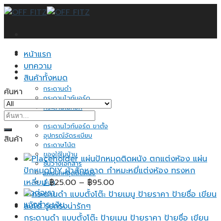
Skip
to
content
หน้าแรก
บทความ
สินค้าทั้งหมด
กระดานดำ
ค้นหา
กระดานไวท์บอร์ด
กระดานไม้ก็อก
ค้นหา:
ป้ายแสดงราคา
กระดานไวท์บอร์ด ขาตั้ง
อุปกรณ์จัดระเบียบ
สินค้า
กระดาษโน้ต
ของใช้ในบ้าน
แผ่นปักหมุดติดผนัง ตกแต่งห้อง แผ่น
ชั้นวางเอกสาร
ปักหมุดDIY ผ้าสักหลาด กำหมะหยี่แต่งห้อง ทรงหก
แผ่นปักหมุดติดผนัง
Price
เหลี่ยม
฿
25.00
–
฿
95.00
อื่นๆ
ติดต่อเรา
range:
แจ้งชำระเงิน
฿25.00
through
กระดานดำ แบบตั้งโต๊ะ ป้ายเมนู ป้ายราคา ป้ายชื่อ เขียน