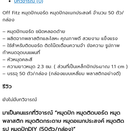
บทวิจารณ์ (0)
Off Fitz หมุดปักบอร์ด หมุดปักอเนกประสงค์ จำนวน 50 ตัว/
กล่อง
– หมุดปักบอร์ด ชนิดหลอดด้าย
– ผลิตจากพลาสติกและโลหะ คุณภาพดี สวยงาม แข็งแรง
– ใช้สำหรับติดบอร์ด ติดโน๊ตเตือนความจำ ข้อความ รูปภาพ
กำหนดจุดบนแผนที่
– หัวหมุดคละสี
– ความยาวหมุด 2.3 ซม. ( ส่วนที่เป็นเหล็กปักประมาณ 1.1 cm )
– บรรจุ 50 ตัว/กล่อง (กล่องแบบเหลี่ยม พลาสติกอย่างดี)
รีวิว
ยังไม่มีบทวิจารณ์
มาเป็นคนแรกที่วิจารณ์ “หมุดปัก หมุดติดบอร์ด หมุด
พลาสติก หมุดติดกระดาษ หมุดอเนกประสงค์ หมุดติด
รูป หมุดปักDIY (50ตัว/กล่อง)”