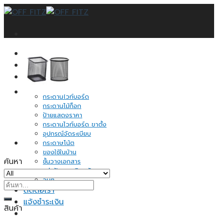
Skip
to
content
หน้าแรก
บทความ
สินค้าทั้งหมด
กระดานดำ
กระดานไวท์บอร์ด
กระดานไม้ก็อก
ป้ายแสดงราคา
กระดานไวท์บอร์ด ขาตั้ง
อุปกรณ์จัดระเบียบ
กระดาษโน้ต
ของใช้ในบ้าน
ค้นหา
ชั้นวางเอกสาร
แผ่นปักหมุดติดผนัง
อื่นๆ
ค้นหา:
ติดต่อเรา
แจ้งชำระเงิน
สินค้า