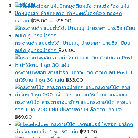
เข้าสู่ระบบ
แผ่นปักหมุดติดผนัง ตกแต่งห้อง แผ่น
ปักหมุดDIY ผ้าสักหลาด กำหมะหยี่แต่งห้อง ทรงหก
Price
เหลี่ยม
฿
25.00
–
฿
95.00
range:
฿25.00
through
กระดานดำ แบบตั้งโต๊ะ ป้ายเมนู ป้ายราคา ป้ายชื่อ เขียน
฿95.00
ลบได้ รูปทรงน่ารักๆ
฿
29.00
กระดาษโพสอิท ลายน่ารัก มีกาวในติด ติดได้เลย Post it
น่าใช้งาน 1 ชุด 30 แผ่น
฿
33.00
กระดาษโน๊ต ลายตารางน่ารักๆ แผ่นกระดาษโน๊ต ลายน่า
รักๆ 1 ชุด 200 แผ่น มีหลายลายให้เลือกตามชอบใจ
฿
69.00
กระดาษโน๊ต แพลนเนอร์ โพสอิท น่ารักๆ
สำหรับจดบันทึก 1 ชุด 50 แผ่น
฿
29.00