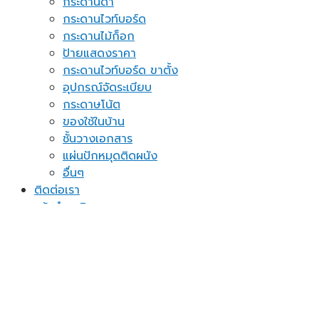
กระดานดำ
กระดานไวท์บอร์ด
กระดานไม้ก็อก
ป้ายแสดงราคา
กระดานไวท์บอร์ด ขาตั้ง
อุปกรณ์จัดระเบียบ
กระดาษโน้ต
ของใช้ในบ้าน
ชั้นวางเอกสาร
แผ่นปักหมุดติดผนัง
อื่นๆ
ติดต่อเรา
แจ้งชำระเงิน
Assign a menu in Theme Options > Menus
ค้นหา:
เข้าสู่ระบบ