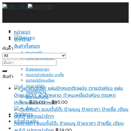
Skip
to
content
หน้าแรก
บทความ
สินค้าทั้งหมด
ค้นหา
กระดานดำ
กระดานไวท์บอร์ด
ค้นหา:
กระดานไม้ก็อก
ป้ายแสดงราคา
กระดานไวท์บอร์ด ขาตั้ง
สินค้า
อุปกรณ์จัดระเบียบ
กระดาษโน้ต
แผ่นปักหมุดติดผนัง ตกแต่งห้อง แผ่น
ของใช้ในบ้าน
ปักหมุดDIY ผ้าสักหลาด กำหมะหยี่แต่งห้อง ทรงหก
ชั้นวางเอกสาร
Price
เหลี่ยม
฿
25.00
–
฿
95.00
แผ่นปักหมุดติดผนัง
อื่นๆ
range:
ติดต่อเรา
฿25.00
แจ้งชำระเงิน
through
กระดานดำ แบบตั้งโต๊ะ ป้ายเมนู ป้ายราคา ป้ายชื่อ เขียน
฿95.00
ลบได้ รูปทรงน่ารักๆ
฿
29.00