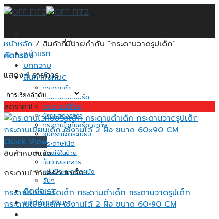
Skip
to
content
หน้าหลัก
/
สินค้าที่มีป้ายกำกับ “กระดานวาดรูปเด็ก”
หน้าแรก
คัดกรอง
บทความ
แสดง 1 รายการ
สินค้าทั้งหมด
กระดานดำ
กระดานไวท์บอร์ด
ลดราคา!
กระดานไม้ก็อก
ป้ายแสดงราคา
กระดานไวท์บอร์ด ขาตั้ง
อุปกรณ์จัดระเบียบ
Quick View
กระดาษโน้ต
สินค้าหมดแล้ว
ของใช้ในบ้าน
ชั้นวางเอกสาร
แผ่นปักหมุดติดผนัง
กระดานไวท์บอร์ด ขาตั้ง
อื่นๆ
ติดต่อเรา
กระดานไวท์บอร์ดเด็ก กระดานดำเด็ก กระดานวาดรูปเด็ก
แจ้งชำระเงิน
กระดานเขียนเด็ก ใช้งานได้ 2 ฝั่ง ขนาด 60×90 CM