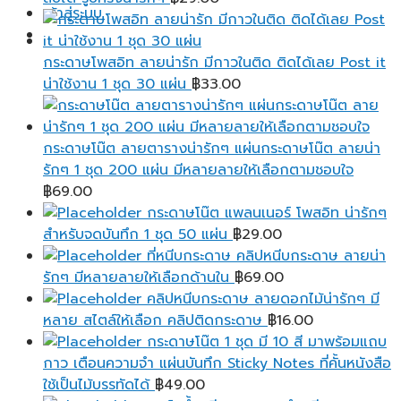
เข้าสู่ระบบ
กระดาษโพสอิท ลายน่ารัก มีกาวในติด ติดได้เลย Post it
น่าใช้งาน 1 ชุด 30 แผ่น
฿
33.00
กระดาษโน๊ต ลายตารางน่ารักๆ แผ่นกระดาษโน๊ต ลายน่า
รักๆ 1 ชุด 200 แผ่น มีหลายลายให้เลือกตามชอบใจ
฿
69.00
กระดาษโน๊ต แพลนเนอร์ โพสอิท น่ารักๆ
สำหรับจดบันทึก 1 ชุด 50 แผ่น
฿
29.00
ที่หนีบกระดาษ คลิปหนีบกระดาษ ลายน่า
รักๆ มีหลายลายให้เลือกด้านใน
฿
69.00
คลิปหนีบกระดาษ ลายดอกไม้น่ารักๆ มี
หลาย สไตล์ให้เลือก คลิปติดกระดาษ
฿
16.00
กระดาษโน๊ต 1 ชุด มี 10 สี มาพร้อมแถบ
กาว เตือนความจํา แผ่นบันทึก Sticky Notes ที่คั้นหนังสือ
ใช้เป็นไม้บรรทัดได้
฿
49.00