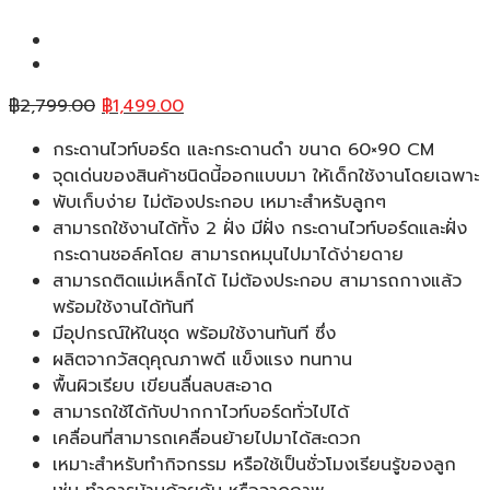
Original
Current
฿
2,799.00
฿
1,499.00
price
price
กระดานไวท์บอร์ด และกระดานดำ ขนาด 60×90 CM
was:
is:
จุดเด่นของสินค้าชนิดนี้ออกแบบมา ให้เด็กใช้งานโดยเฉพาะ
฿2,799.00.
฿1,499.00.
พับเก็บง่าย ไม่ต้องประกอบ เหมาะสำหรับลูกๆ
สามารถใช้งานได้ทั้ง 2 ฝั่ง มีฝั่ง กระดานไวท์บอร์ดและฝั่ง
กระดานชอล์คโดย สามารถหมุนไปมาได้ง่ายดาย
สามารถติดแม่เหล็กได้ ไม่ต้องประกอบ สามารถกางแล้ว
พร้อมใช้งานได้ทันที
มีอุปกรณ์ให้ในชุด พร้อมใช้งานทันที ซึ่ง
ผลิตจากวัสดุคุณภาพดี แข็งแรง ทนทาน
พื้นผิวเรียบ เขียนลื่นลบสะอาด
สามารถใช้ได้กับปากกาไวท์บอร์ดทั่วไปได้
เคลื่อนที่สามารถเคลื่อนย้ายไปมาได้สะดวก
เหมาะสำหรับทำกิจกรรม หรือใช้เป็นชั่วโมงเรียนรู้ของลูก