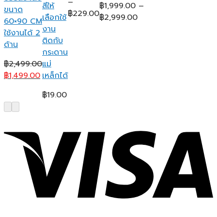
–
สีให้
฿
1,999.00
–
ขนาด
Price
฿
229.00
Price
เลือกใช้
฿
2,999.00
60×90 CM
range:
range:
งาน
ใช้งานได้ 2
฿179.00
฿1,999.00
ติดกับ
ด้าน
through
through
กระดาน
฿229.00
฿2,999.00
฿
2,499.00
แม่
Original
Current
฿
1,499.00
เหล็กได้
price
price
฿
19.00
was:
is:
฿2,499.00.
฿1,499.00.