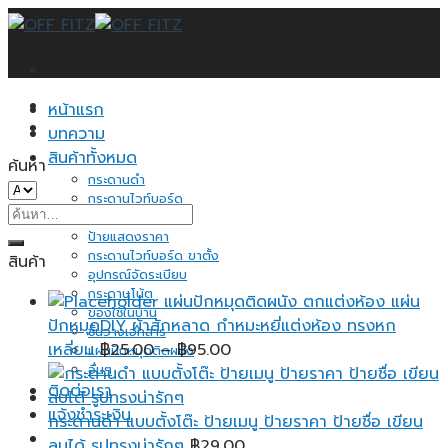
Skip
to
content
หน้าแรก
บทความ
สินค้าทั้งหมด
ค้นหา
กระดานดำ
กระดานไวท์บอร์ด
ค้นหา:
กระดานไม้ก็อก
ป้ายแสดงราคา
กระดานไวท์บอร์ด ขาตั้ง
สินค้า
อุปกรณ์จัดระเบียบ
กระดาษโน้ต
แผ่นปักหมุดติดผนัง ตกแต่งห้อง แผ่น
ของใช้ในบ้าน
ปักหมุดDIY ผ้าสักหลาด กำหมะหยี่แต่งห้อง ทรงหก
ชั้นวางเอกสาร
Price
เหลี่ยม
฿
25.00
–
฿
95.00
แผ่นปักหมุดติดผนัง
อื่นๆ
range:
ติดต่อเรา
฿25.00
แจ้งชำระเงิน
through
กระดานดำ แบบตั้งโต๊ะ ป้ายเมนู ป้ายราคา ป้ายชื่อ เขียน
฿95.00
ลบได้ รูปทรงน่ารักๆ
฿
29.00