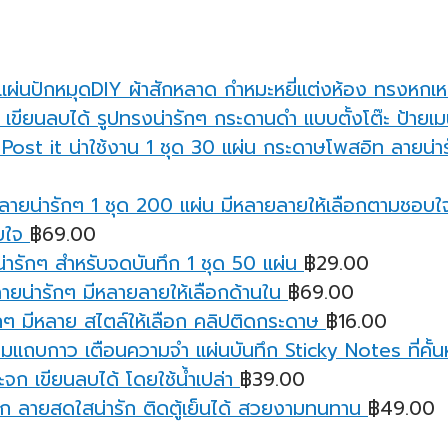
แผ่นปักหมุดDIY ผ้าสักหลาด กำหมะหยี่แต่งห้อง ทรงหกเห
กระดานดำ แบบตั้งโต๊ะ ป้ายเมน
กระดาษโพสอิท ลายน่ารั
บใจ
฿
69.00
ารักๆ สำหรับจดบันทึก 1 ชุด 50 แผ่น
฿
29.00
ายน่ารักๆ มีหลายลายให้เลือกด้านใน
฿
69.00
ๆ มีหลาย สไตล์ให้เลือก คลิปติดกระดาษ
฿
16.00
มแถบกาว เตือนความจํา แผ่นบันทึก Sticky Notes ที่คั้นหน
จก เขียนลบได้ โดยใช้น้ำเปล่า
฿
39.00
ก ลายสดใสน่ารัก ติดตู้เย็นได้ สวยงามทนทาน
฿
49.00