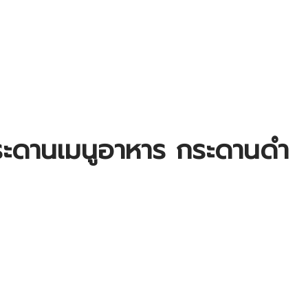
กระดานเมนูอาหาร กระดานดำ