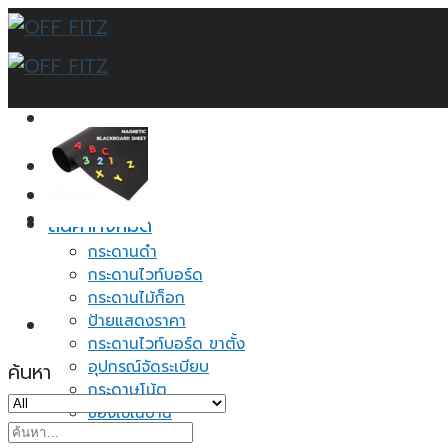
Skip
to
content
หน้าแรก
บทความ
สินค้าทั้งหมด
กระดานดำ
กระดานไวท์บอร์ด
กระดานไม้ก็อก
ป้ายแสดงราคา
กระดานไวท์บอร์ด ขาตั้ง
อุปกรณ์จัดระเบียบ
ค้นหา
กระดาษโน้ต
ของใช้ในบ้าน
ค้นหา:
ชั้นวางเอกสาร