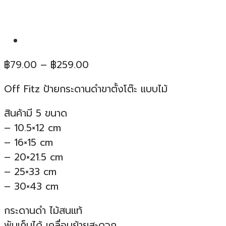
Price
฿
79.00
–
฿
259.00
range:
Off Fitz ป้ายกระดานดำขาตั้งโต๊ะ แบบไม้
฿79.00
through
สินค้ามี 5 ขนาด
฿259.00
– 10.5×12 cm
– 16×15 cm
– 20×21.5 cm
– 25×33 cm
– 30×43 cm
กระดานดำ ไม้สนแท้
พับเก็บได้ เคลื่อนย้ายสะดวก