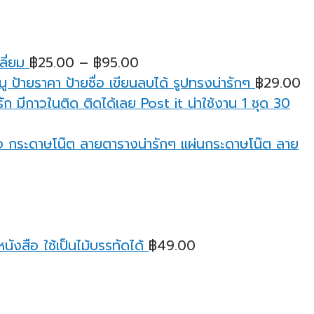
Price
ลี่ยม
฿
25.00
–
฿
95.00
range:
ู ป้ายราคา ป้ายชื่อ เขียนลบได้ รูปทรงน่ารักๆ
฿
29.00
฿25.00
ก มีกาวในติด ติดได้เลย Post it น่าใช้งาน 1 ชุด 30
through
฿95.00
กระดาษโน๊ต ลายตารางน่ารักๆ แผ่นกระดาษโน๊ต ลาย
ังสือ ใช้เป็นไม้บรรทัดได้
฿
49.00