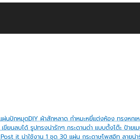
แผ่นปักหมุดDIY ผ้าสักหลาด กำหมะหยี่แต่งห้อง ทรงหกเห
กระดานดำ แบบตั้งโต๊ะ ป้ายเมน
กระดาษโพสอิท ลายน่ารั