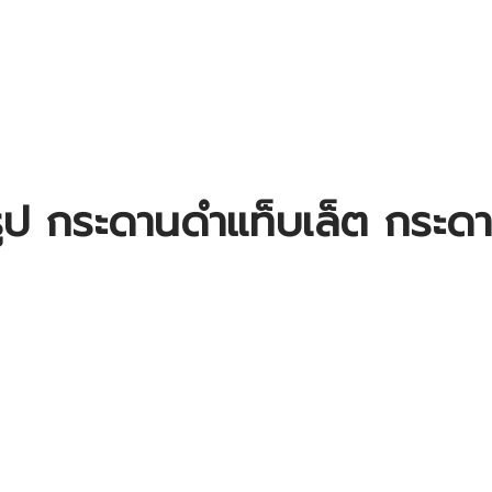
ป กระดานดำแท็บเล็ต กระด