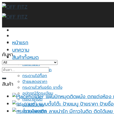
Skip
to
content
หน้าแรก
บทความ
ค้นหา
สินค้าทั้งหมด
กระดานดำ
ค้นหา:
กระดานไวท์บอร์ด
กระดานไม้ก็อก
ป้ายแสดงราคา
สินค้า
กระดานไวท์บอร์ด ขาตั้ง
อุปกรณ์จัดระเบียบ
แผ่นปักหมุดติดผนัง ตกแต่งห้อง 
กระดาษโน้ต
ของใช้ในบ้าน
ชั้นวางเอกสาร