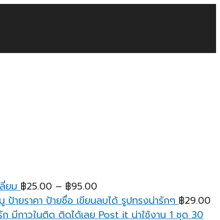
Price
ลี่ยม
฿
25.00
–
฿
95.00
range:
ู ป้ายราคา ป้ายชื่อ เขียนลบได้ รูปทรงน่ารักๆ
฿
29.00
฿25.00
ก มีกาวในติด ติดได้เลย Post it น่าใช้งาน 1 ชุด 30