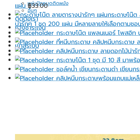
แผ่นปักหมุดติดผนัง
แผ่น
฿
33.00
อื่นๆ
ติดต่อเรา
น่ารักๆ 1 ชุด 200 แผ่น มีหลายลายให้เลือกตามชอ
แจ้งชำระเงิน
กระดาษโน๊ต แพลนเนอร์ โพสอิท น่
ที่หนีบกระดาษ คลิปหนีบกระดาษ ล
เข้าสู่ระบบ
คลิปหนีบกระดาษ ลายดอกไม้น่ารัก
กระดาษโน๊ต 1 ชุด มี 10 สี มาพร้อ
ชอล์คน้ำ เขียนกระดานดำ เขียนกระ
คลิปหนีบกระดาษพร้อมแถบแม่เหล็