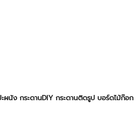
ะผนัง กระดานDIY กระดานติดรูป บอร์ดไม้ก๊อก