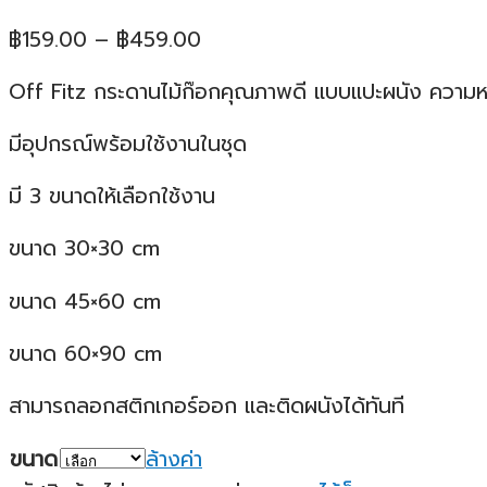
Price
฿
159.00
–
฿
459.00
range:
Off Fitz กระดานไม้ก๊อกคุณภาพดี แบบแปะผนัง ความ
฿159.00
through
มีอุปกรณ์พร้อมใช้งานในชุด
฿459.00
มี 3 ขนาดให้เลือกใช้งาน
ขนาด 30×30 cm
ขนาด 45×60 cm
ขนาด 60×90 cm
สามารถลอกสติกเกอร์ออก และติดผนังได้ทันที
ขนาด
ล้างค่า