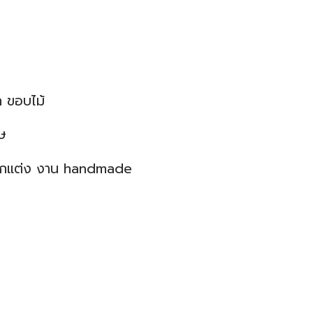
ก ขอบไม้
ษ
ะตกแต่ง งาน handmade