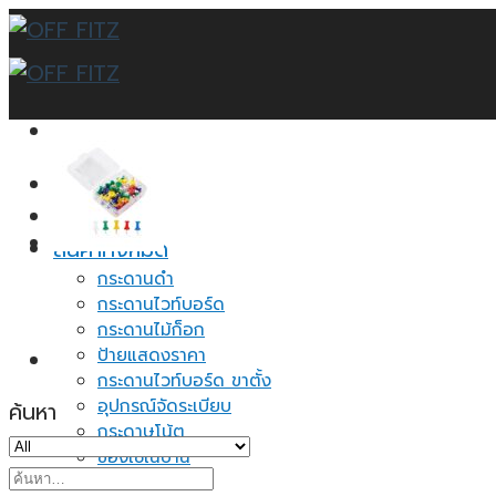
Skip
to
content
หน้าแรก
บทความ
สินค้าทั้งหมด
กระดานดำ
กระดานไวท์บอร์ด
กระดานไม้ก็อก
ป้ายแสดงราคา
กระดานไวท์บอร์ด ขาตั้ง
อุปกรณ์จัดระเบียบ
ค้นหา
กระดาษโน้ต
ของใช้ในบ้าน
ค้นหา:
ชั้นวางเอกสาร