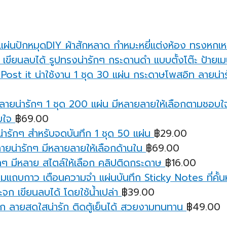
แผ่นปักหมุดDIY ผ้าสักหลาด กำหมะหยี่แต่งห้อง ทรงหกเห
กระดานดำ แบบตั้งโต๊ะ ป้ายเมน
กระดาษโพสอิท ลายน่ารั
บใจ
฿
69.00
ารักๆ สำหรับจดบันทึก 1 ชุด 50 แผ่น
฿
29.00
ายน่ารักๆ มีหลายลายให้เลือกด้านใน
฿
69.00
ๆ มีหลาย สไตล์ให้เลือก คลิปติดกระดาษ
฿
16.00
มแถบกาว เตือนความจํา แผ่นบันทึก Sticky Notes ที่คั้นหน
จก เขียนลบได้ โดยใช้น้ำเปล่า
฿
39.00
ก ลายสดใสน่ารัก ติดตู้เย็นได้ สวยงามทนทาน
฿
49.00