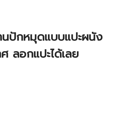
านปักหมุดแบบแปะผนัง
าศ ลอกแปะได้เลย