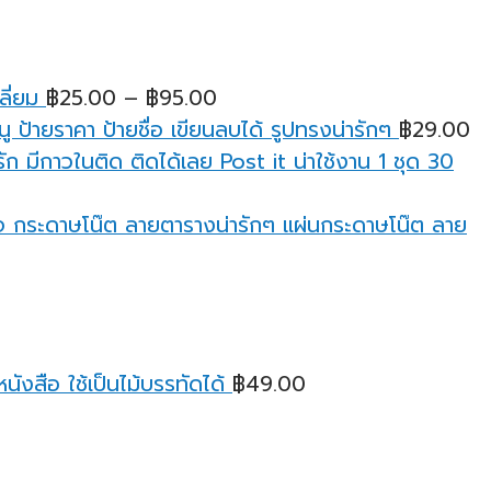
Price
ลี่ยม
฿
25.00
–
฿
95.00
range:
ู ป้ายราคา ป้ายชื่อ เขียนลบได้ รูปทรงน่ารักๆ
฿
29.00
฿25.00
ก มีกาวในติด ติดได้เลย Post it น่าใช้งาน 1 ชุด 30
through
฿95.00
กระดาษโน๊ต ลายตารางน่ารักๆ แผ่นกระดาษโน๊ต ลาย
ังสือ ใช้เป็นไม้บรรทัดได้
฿
49.00