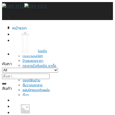
Skip
to
content
หน้าแรก
บทความ
สินค้าทั้งหมด
กระดานดำ
กระดานไวท์บอร์ด
กระดานไม้ก็อก
ป้ายแสดงราคา
ค้นหา
กระดานไวท์บอร์ด ขาตั้ง
อุปกรณ์จัดระเบียบ
ค้นหา:
กระดาษโน้ต
ของใช้ในบ้าน
ชั้นวางเอกสาร
สินค้า
แผ่นปักหมุดติดผนัง
อื่นๆ
ติดต่อเรา
แจ้งชำระเงิน