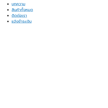
บทความ
สินค้าทั้งหมด
ติดต่อเรา
แจ้งชำระเงิน
Copyright 2026 ©
OFF FITZ
หน้าแรก
บทความ
สินค้าทั้งหมด
กระดานดำ
กระดานไวท์บอร์ด
กระดานไม้ก็อก
ป้ายแสดงราคา
กระดานไวท์บอร์ด ขาตั้ง
อุปกรณ์จัดระเบียบ
กระดาษโน้ต
ของใช้ในบ้าน
ชั้นวางเอกสาร