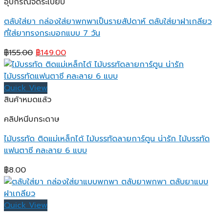
อุปกรณ์จัดระเบียบ
ตลับใส่ยา กล่องใส่ยาพกพาเป็นรายสัปดาห์ ตลับใส่ยาฝาเกลียว
ที่ใส่ยาทรงกระบอกแบบ 7 วัน
Original
Current
฿
155.00
฿
149.00
price
price
was:
is:
฿155.00.
฿149.00.
Quick View
สินค้าหมดแล้ว
คลิปหนีบกระดาษ
ไม้บรรทัด ติดแม่เหล็กได้ ไม้บรรทัดลายการ์ตูน น่ารัก ไม้บรรทัด
แฟนตาซี คละลาย 6 แบบ
฿
8.00
Quick View