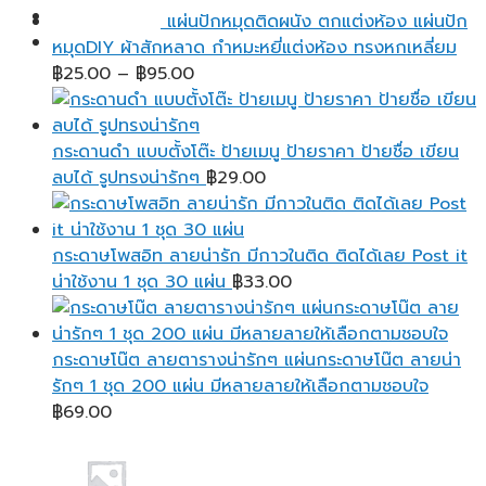
เข้าสู่ระบบ
แผ่นปักหมุดติดผนัง ตกแต่งห้อง แผ่นปัก
หมุดDIY ผ้าสักหลาด กำหมะหยี่แต่งห้อง ทรงหกเหลี่ยม
Price
฿
25.00
–
฿
95.00
range:
฿25.00
through
กระดานดำ แบบตั้งโต๊ะ ป้ายเมนู ป้ายราคา ป้ายชื่อ เขียน
฿95.00
ลบได้ รูปทรงน่ารักๆ
฿
29.00
กระดาษโพสอิท ลายน่ารัก มีกาวในติด ติดได้เลย Post it
น่าใช้งาน 1 ชุด 30 แผ่น
฿
33.00
กระดาษโน๊ต ลายตารางน่ารักๆ แผ่นกระดาษโน๊ต ลายน่า
รักๆ 1 ชุด 200 แผ่น มีหลายลายให้เลือกตามชอบใจ
฿
69.00