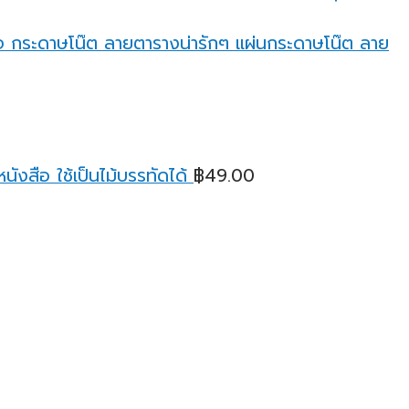
through
฿95.00
กระดาษโน๊ต ลายตารางน่ารักๆ แผ่นกระดาษโน๊ต ลาย
ังสือ ใช้เป็นไม้บรรทัดได้
฿
49.00