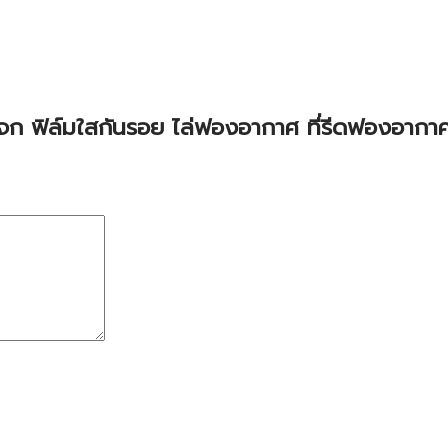
มกระจก ฟิล์มใสกันรอย ไล่ฟองอากาศ ที่รีดฟองอากา