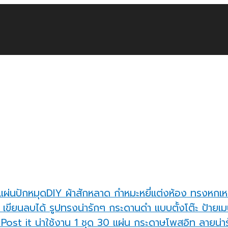
แผ่นปักหมุดDIY ผ้าสักหลาด กำหมะหยี่แต่งห้อง ทรงหกเห
กระดานดำ แบบตั้งโต๊ะ ป้ายเมน
กระดาษโพสอิท ลายน่ารั