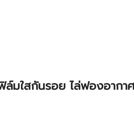
จก ฟิล์มใสกันรอย ไล่ฟองอากา