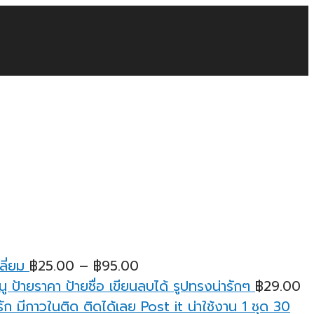
Price
ลี่ยม
฿
25.00
–
฿
95.00
range:
ู ป้ายราคา ป้ายชื่อ เขียนลบได้ รูปทรงน่ารักๆ
฿
29.00
฿25.00
ก มีกาวในติด ติดได้เลย Post it น่าใช้งาน 1 ชุด 30