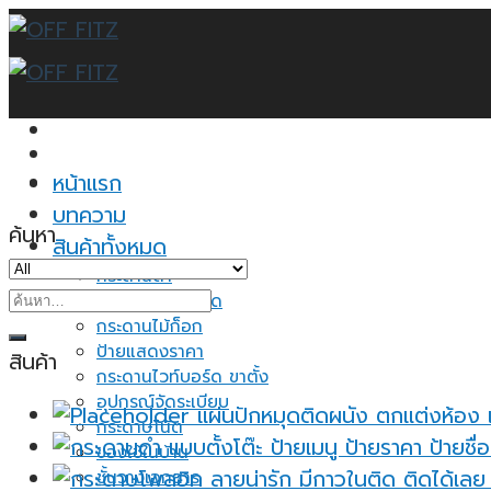
Skip
to
content
หน้าแรก
บทความ
ค้นหา
สินค้าทั้งหมด
กระดานดำ
ค้นหา:
กระดานไวท์บอร์ด
กระดานไม้ก็อก
ป้ายแสดงราคา
สินค้า
กระดานไวท์บอร์ด ขาตั้ง
อุปกรณ์จัดระเบียบ
แผ่นปักหมุดติดผนัง ตกแต่งห้อง 
กระดาษโน้ต
ของใช้ในบ้าน
ชั้นวางเอกสาร