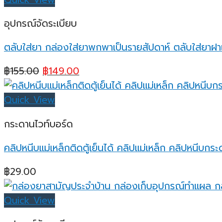
อุปกรณ์จัดระเบียบ
ตลับใส่ยา กล่องใส่ยาพกพาเป็นรายสัปดาห์ ตลับใส่ยาฝา
Original
Current
฿
155.00
฿
149.00
price
price
was:
is:
Quick View
฿155.00.
฿149.00.
กระดานไวท์บอร์ด
คลิปหนีบแม่เหล็กติดตู้เย็นได้ คลิปแม่เหล็ก คลิปหนีบกร
฿
29.00
Quick View