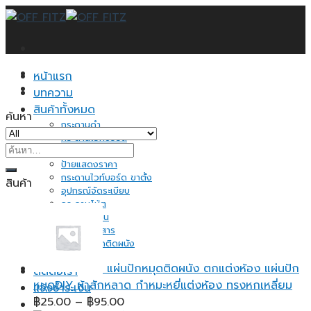
Skip
to
content
หน้าแรก
บทความ
สินค้าทั้งหมด
ค้นหา
กระดานดำ
กระดานไวท์บอร์ด
ค้นหา:
กระดานไม้ก็อก
ป้ายแสดงราคา
กระดานไวท์บอร์ด ขาตั้ง
สินค้า
อุปกรณ์จัดระเบียบ
กระดาษโน้ต
ของใช้ในบ้าน
ชั้นวางเอกสาร
แผ่นปักหมุดติดผนัง
อื่นๆ
แผ่นปักหมุดติดผนัง ตกแต่งห้อง แผ่นปัก
ติดต่อเรา
หมุดDIY ผ้าสักหลาด กำหมะหยี่แต่งห้อง ทรงหกเหลี่ยม
แจ้งชำระเงิน
Price
฿
25.00
–
฿
95.00