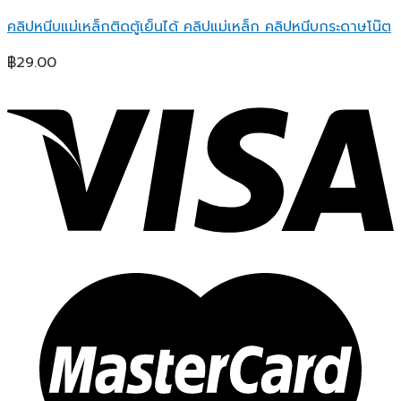
คลิปหนีบแม่เหล็กติดตู้เย็นได้ คลิปแม่เหล็ก คลิปหนีบกระดาษโน๊ต
฿
29.00