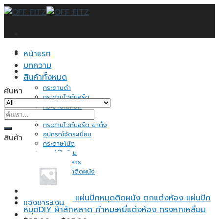
Skip
to
content
หน้าแรก
บทความ
สินค้าทั้งหมด
กระดานดำ
ค้นหา
กระดานไวท์บอร์ด
กระดานไม้ก็อก
ค้นหา:
ป้ายแสดงราคา
กระดานไวท์บอร์ด ขาตั้ง
อุปกรณ์จัดระเบียบ
สินค้า
กระดาษโน้ต
ของใช้ในบ้าน
ชั้นวางเอกสาร
แผ่นปักหมุดติดผนัง
อื่นๆ
ติดต่อเรา
แผ่นปักหมุดติดผนัง ตกแต่งห้อง แผ่นปัก
แจ้งชำระเงิน
หมุดDIY ผ้าสักหลาด กำหมะหยี่แต่งห้อง ทรงหกเหลี่ยม