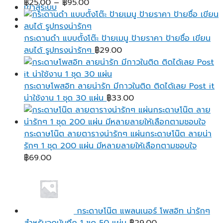
Price
฿
25.00
–
฿
95.00
เข้าสู่ระบบ
range:
฿25.00
through
กระดานดำ แบบตั้งโต๊ะ ป้ายเมนู ป้ายราคา ป้ายชื่อ เขียน
฿95.00
ลบได้ รูปทรงน่ารักๆ
฿
29.00
กระดาษโพสอิท ลายน่ารัก มีกาวในติด ติดได้เลย Post it
น่าใช้งาน 1 ชุด 30 แผ่น
฿
33.00
กระดาษโน๊ต ลายตารางน่ารักๆ แผ่นกระดาษโน๊ต ลายน่า
รักๆ 1 ชุด 200 แผ่น มีหลายลายให้เลือกตามชอบใจ
฿
69.00
กระดาษโน๊ต แพลนเนอร์ โพสอิท น่ารักๆ