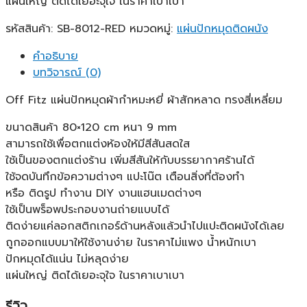
แผ่นใหญ่ ติดได้เยอะจุใจ ในราคาเบาเบา
รหัสสินค้า:
SB-8012-RED
หมวดหมู่:
แผ่นปักหมุดติดผนัง
คำอธิบาย
บทวิจารณ์ (0)
Off Fitz แผ่นปักหมุดผ้ากำหมะหยี่ ผ้าสักหลาด ทรงสี่เหลี่ยม
ขนาดสินค้า 80×120 cm หนา 9 mm
สามารถใช้เพื่อตกแต่งห้องให้มีสีสันสดใส
ใช้เป็นของตกแต่งร้าน เพิ่มสีสันให้กับบรรยากาศร้านได้
ใช้จดบันทึกข้อความต่างๆ แปะโน๊ต เตือนสิ่งที่ต้องทำ
หรือ ติดรูป ทำงาน DIY งานแฮนเมดต่างๆ
ใช้เป็นพร็อพประกอบงานถ่ายแบบได้
ติดง่ายแค่ลอกสติกเกอร์ด้านหลังแล้วนำไปแปะติดผนังได้เลย
ถูกออกแบบมาให้ใช้งานง่าย ในราคาไม่แพง น้ำหนักเบา
ปักหมุดได้แน่น ไม่หลุดง่าย
แผ่นใหญ่ ติดได้เยอะจุใจ ในราคาเบาเบา
รีวิว