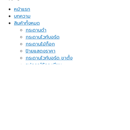
หน้าแรก
บทความ
สินค้าทั้งหมด
กระดานดำ
กระดานไวท์บอร์ด
กระดานไม้ก็อก
ป้ายแสดงราคา
กระดานไวท์บอร์ด ขาตั้ง
อุปกรณ์จัดระเบียบ
กระดาษโน้ต
ของใช้ในบ้าน
ชั้นวางเอกสาร
แผ่นปักหมุดติดผนัง
อื่นๆ
ติดต่อเรา
แจ้งชำระเงิน
Assign a menu in Theme Options > Menus