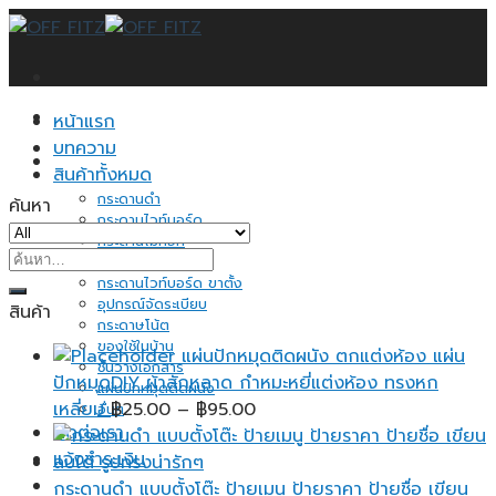
Skip
to
content
หน้าแรก
บทความ
สินค้าทั้งหมด
กระดานดำ
ค้นหา
กระดานไวท์บอร์ด
กระดานไม้ก็อก
ค้นหา:
ป้ายแสดงราคา
กระดานไวท์บอร์ด ขาตั้ง
อุปกรณ์จัดระเบียบ
สินค้า
กระดาษโน้ต
ของใช้ในบ้าน
แผ่นปักหมุดติดผนัง ตกแต่งห้อง แผ่น
ชั้นวางเอกสาร
ปักหมุดDIY ผ้าสักหลาด กำหมะหยี่แต่งห้อง ทรงหก
แผ่นปักหมุดติดผนัง
Price
เหลี่ยม
฿
25.00
–
฿
95.00
อื่นๆ
ติดต่อเรา
range:
แจ้งชำระเงิน
฿25.00
through
กระดานดำ แบบตั้งโต๊ะ ป้ายเมนู ป้ายราคา ป้ายชื่อ เขียน