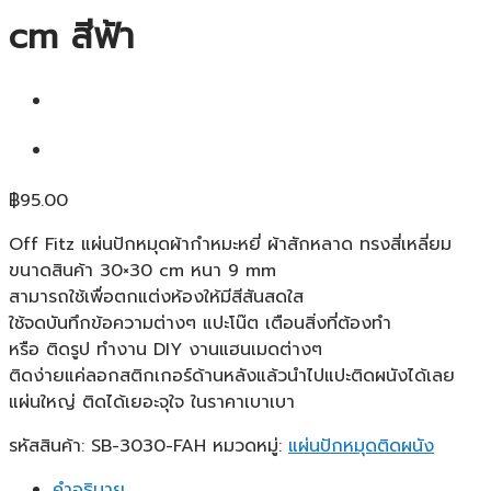
cm สีฟ้า
฿
95.00
Off Fitz แผ่นปักหมุดผ้ากำหมะหยี่ ผ้าสักหลาด ทรงสี่เหลี่ยม
ขนาดสินค้า 30×30 cm หนา 9 mm
สามารถใช้เพื่อตกแต่งห้องให้มีสีสันสดใส
ใช้จดบันทึกข้อความต่างๆ แปะโน๊ต เตือนสิ่งที่ต้องทำ
หรือ ติดรูป ทำงาน DIY งานแฮนเมดต่างๆ
ติดง่ายแค่ลอกสติกเกอร์ด้านหลังแล้วนำไปแปะติดผนังได้เลย
แผ่นใหญ่ ติดได้เยอะจุใจ ในราคาเบาเบา
รหัสสินค้า:
SB-3030-FAH
หมวดหมู่:
แผ่นปักหมุดติดผนัง
คำอธิบาย