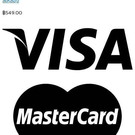
สีเหลือง
฿
549.00