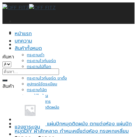
Skip
to
content
หน้าแรก
บทความ
สินค้าทั้งหมด
กระดานดำ
ค้นหา
กระดานไวท์บอร์ด
กระดานไม้ก็อก
ค้นหา:
ป้ายแสดงราคา
กระดานไวท์บอร์ด ขาตั้ง
อุปกรณ์จัดระเบียบ
สินค้า
กระดาษโน้ต
ของใช้ในบ้าน
ชั้นวางเอกสาร
แผ่นปักหมุดติดผนัง
อื่นๆ
ติดต่อเรา
แผ่นปักหมุดติดผนัง ตกแต่งห้อง แผ่นปัก
แจ้งชำระเงิน
หมุดDIY ผ้าสักหลาด กำหมะหยี่แต่งห้อง ทรงหกเหลี่ยม