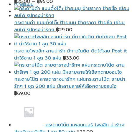
Price
฿
25.00
–
฿
95.00
เข้าสู่ระบบ
range:
฿25.00
through
กระดานดำ แบบตั้งโต๊ะ ป้ายเมนู ป้ายราคา ป้ายชื่อ เขียน
฿95.00
ลบได้ รูปทรงน่ารักๆ
฿
29.00
กระดาษโพสอิท ลายน่ารัก มีกาวในติด ติดได้เลย Post it
น่าใช้งาน 1 ชุด 30 แผ่น
฿
33.00
กระดาษโน๊ต ลายตารางน่ารักๆ แผ่นกระดาษโน๊ต ลายน่า
รักๆ 1 ชุด 200 แผ่น มีหลายลายให้เลือกตามชอบใจ
฿
69.00
กระดาษโน๊ต แพลนเนอร์ โพสอิท น่ารักๆ