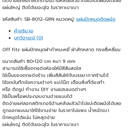
ติดง่ายแค่ลอกสติกเกอร์ด้านหลังแล้วนำไปแปะติดผนังได้เลย
แผ่นใหญ่ ติดได้เยอะจุใจ ในราคาเบาเบา
รหัสสินค้า:
SB-8012-GRN
หมวดหมู่:
แผ่นปักหมุดติดผนัง
คำอธิบาย
บทวิจารณ์ (0)
Off Fitz แผ่นปักหมุดผ้ากำหมะหยี่ ผ้าสักหลาด ทรงสี่เหลี่ยม
ขนาดสินค้า 80×120 cm หนา 9 mm
สามารถใช้เพื่อตกแต่งห้องให้มีสีสันสดใส
ใช้เป็นของตกแต่งร้าน เพิ่มสีสันให้กับบรรยากาศร้านได้
ใช้จดบันทึกข้อความต่างๆ แปะโน๊ต เตือนสิ่งที่ต้องทำ
หรือ ติดรูป ทำงาน DIY งานแฮนเมดต่างๆ
ใช้เป็นพร็อพประกอบงานถ่ายแบบได้
ติดง่ายแค่ลอกสติกเกอร์ด้านหลังแล้วนำไปแปะติดผนังได้เลย
ถูกออกแบบมาให้ใช้งานง่าย ในราคาไม่แพง น้ำหนักเบา
ปักหมุดได้แน่น ไม่หลุดง่าย
แผ่นใหญ่ ติดได้เยอะจุใจ ในราคาเบาเบา