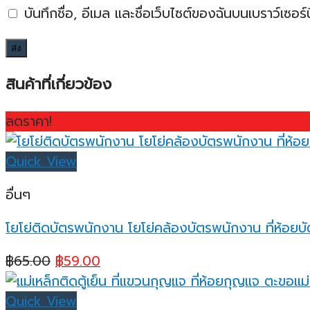
บันทึกชื่อ, อีเมล และชื่อเว็บไซต์ของฉันบนเบราว์เซอ
สินค้าที่เกี่ยวข้อง
ลดราคา!
Quick View
อื่นๆ
โยโย่ติดบัตรพนักงาน โยโย่คล้องบัตรพนักงาน ที่ห้อยบั
Original
Current
฿
65.00
฿
59.00
price
price
was:
is:
Quick View