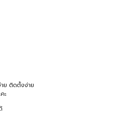
าย ติดตั้งง่าย
ะคะ
้