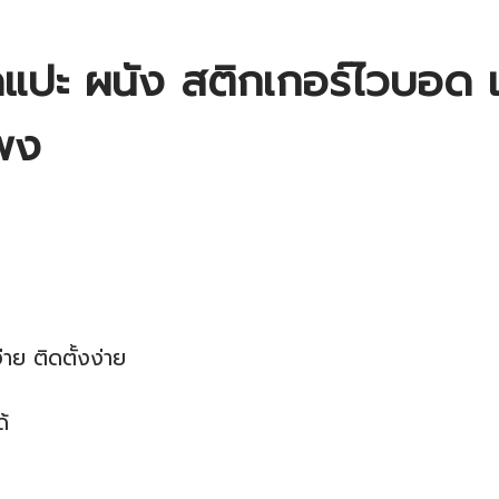
ดแปะ ผนัง สติกเกอร์ไวบอด แ
แพง
าย ติดตั้งง่าย
้