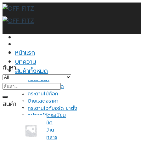
Skip
to
content
หน้าแรก
บทความ
ค้นหา
สินค้าทั้งหมด
กระดานดำ
ค้นหา:
กระดานไวท์บอร์ด
กระดานไม้ก็อก
ป้ายแสดงราคา
สินค้า
กระดานไวท์บอร์ด ขาตั้ง
อุปกรณ์จัดระเบียบ
กระดาษโน้ต
ของใช้ในบ้าน
ชั้นวางเอกสาร