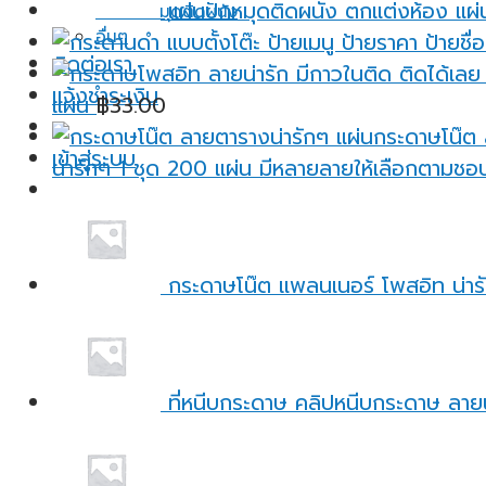
แผ่นปักหมุดติดผนัง ตกแต่งห้อง แผ่
แผ่นปักหมุดติดผนัง
อื่นๆ
ติดต่อเรา
แจ้งชำระเงิน
แผ่น
฿
33.00
เข้าสู่ระบบ
น่ารักๆ 1 ชุด 200 แผ่น มีหลายลายให้เลือกตามชอ
กระดาษโน๊ต แพลนเนอร์ โพสอิท น่ารั
ที่หนีบกระดาษ คลิปหนีบกระดาษ ลายน