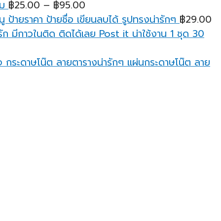
ยม
฿
25.00
–
฿
95.00
through
ู ป้ายราคา ป้ายชื่อ เขียนลบได้ รูปทรงน่ารักๆ
฿
29.00
฿95.00
ก มีกาวในติด ติดได้เลย Post it น่าใช้งาน 1 ชุด 30
กระดาษโน๊ต ลายตารางน่ารักๆ แผ่นกระดาษโน๊ต ลาย