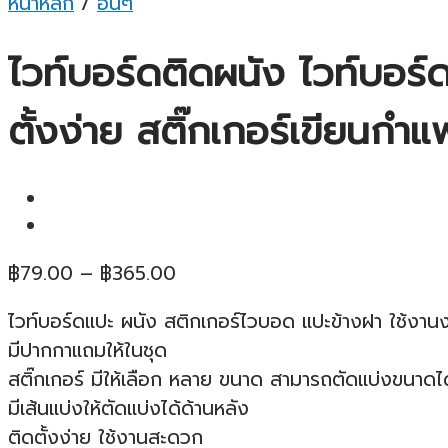
หน้าหลัก
/
อื่นๆ
ไวท์บอร์ดติดผนัง ไวท์บอร์
ตั้งง่าย สติ๊กเกอร์เขียนกำ
Price
฿
79.00
–
฿
365.00
range:
ไวท์บอร์ดแปะ ผนัง สติกเกอร์ไวบอด แปะข้างฝา ใช้งานง่
฿79.00
มีปากกาแถมให้ในชุด
through
สติ๊กเกอร์ มีให้เลือก หลาย ขนาด สามารถตัดแบ่งขนาดได
฿365.00
มีเส้นแบ่งให้ตัดแบ่งได้ด้านหลัง
ติดตั้งง่าย ใช้งานสะดวก