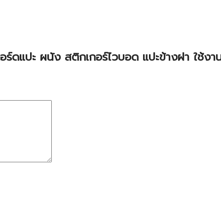
บอร์ดแปะ ผนัง สติกเกอร์ไวบอด แปะข้างฝา ใช้งานง